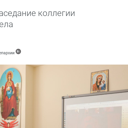
заседание коллегии
ела
 епархии