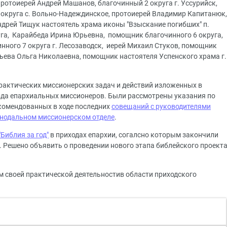
ротоиерей Андрей Машанов, благочинный 2 округа г. Уссурийск,
 округа с. Вольно-Надеждинское, протоиерей Владимир Капитанюк,
Андрей Тищук настоятель храма иконы "Взыскание погибших" п.
руга, Карайбеда Ирина Юрьевна, помощник благочинного 6 округа,
нного 7 округа г. Лесозаводск, иерей Михаил Стуков, помощник
дьева Ольга Николаевна, помощник настоятеля Успенского храма г.
практических миссионерских задач и действий изложенных в
зда епархиальных миссионеров. Были рассмотрены указания по
комендованных в ходе последних
совещаний с руководителями
инодальном миссионерском отделе
.
Библия за год"
в приходах епархии, согалсно которым закончили
к. Решено объявить о проведении нового этапа библейского проект
 своей практической деятельностив области приходского