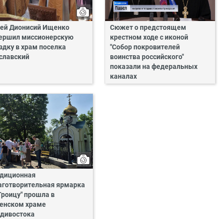
ей Дионисий Ищенко
Сюжет о предстоящем
ершил миссионерскую
крестном ходе с иконой
здку в храм поселка
"Собор покровителей
славский
воинства российского"
показали на федеральных
каналах
диционная
аготворительная ярмарка
Троицу" прошла в
енском храме
дивостока