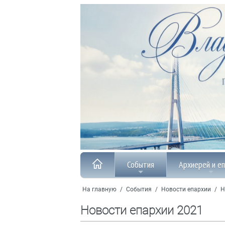
События
Архиерей и е
На главную
/
События
/
Новости епархии
/
Н
Новости епархии 2021