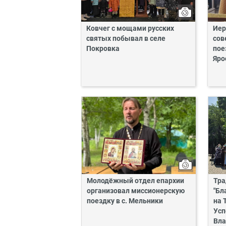
Ковчег с мощами русских
Иер
святых побывал в селе
сов
Покровка
пое
Яро
Молодёжный отдел епархии
Тра
организовал миссионерскую
"Бл
поездку в с. Мельники
на 
Усп
Вла