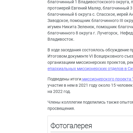
благочинный 1 Владивостокского округа, п
протоиерей Евгений Маляр, благочинный 3
благочинный 6 округа с. Спасское, иерей 
Заводское, помощник благочинного III ок
игумен Никита Зеленюк, помощник благочи
благочинного 8 округа г. Лучегорск, Нефе
Владивосток.
В ходе заседания состоялось обсуждение 
Итоговом документе VI Всецерковного съе
организациии миссионерских проектов, ре
епархиальных миссионерских отделов в С
Подведены итоги
миссионерского проекта "
участие в нем в 2021 году около 15 челове
на 2022 год.
Члены колллегии поделились также опытом
просвещения.
Фотогалерея