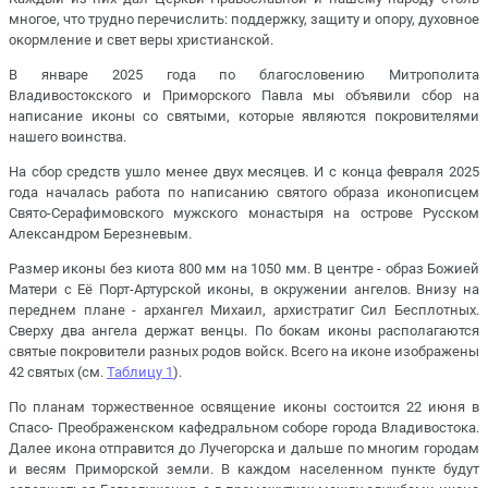
многое, что трудно перечислить: поддержку, защиту и опору, духовное
окормление и свет веры христианской.
В январе 2025 года по благословению Митрополита
Владивостокского и Приморского Павла мы объявили сбор на
написание иконы со святыми, которые являются покровителями
нашего воинства.
На сбор средств ушло менее двух месяцев. И с конца февраля 2025
года началась работа по написанию святого образа иконописцем
Свято-Серафимовского мужского монастыря на острове Русском
Александром Березневым.
Размер иконы без киота 800 мм на 1050 мм. В центре - образ Божией
Матери с Её Порт-Артурской иконы, в окружении ангелов. Внизу на
переднем плане - архангел Михаил, архистратиг Сил Бесплотных.
Сверху два ангела держат венцы. По бокам иконы располагаются
святые покровители разных родов войск. Всего на иконе изображены
42 святых (см.
Таблицу 1
).
По планам торжественное освящение иконы состоится 22 июня в
Спасо- Преображенском кафедральном соборе города Владивостока.
Далее икона отправится до Лучегорска и дальше по многим городам
и весям Приморской земли. В каждом населенном пункте будут