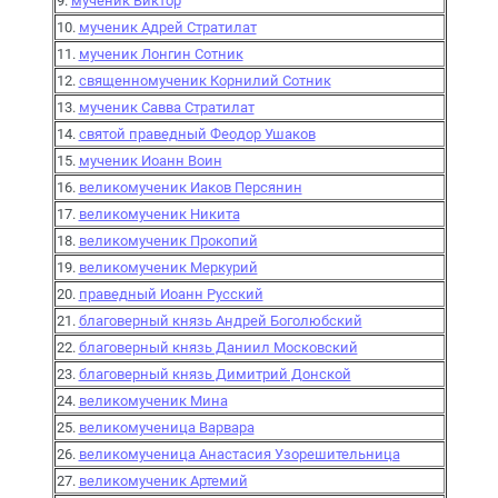
9.
мученик Виктор
10.
мученик Адрей Стратилат
11.
мученик Лонгин Сотник
12.
священномученик Корнилий Сотник
13.
мученик Савва Стратилат
14.
святой праведный Феодор Ушаков
15.
мученик Иоанн Воин
16.
великомученик Иаков Персянин
17.
великомученик Никита
18.
великомученик Прокопий
19.
великомученик Меркурий
20.
праведный Иоанн Русский
21.
благоверный князь Андрей Боголюбский
22.
благоверный князь Даниил Московский
23.
благоверный князь Димитрий Донской
24.
великомученик Мина
25.
великомученица Варвара
26.
великомученица Анастасия Узорешительница
27.
великомученик Артемий