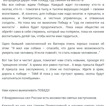
“Богородица дарует нам победу, суд сменен на милость”.
Мы все сейчас ждем Победы. Каждый ждет по-своему: кто-то в
окопах, кто-то – помогая в тылу, и тысячи верующих людей – своими
молитвами... И, конечно, для победы нам надо многое: и прицелы, и
машины, и боеприпасы, и честные управленцы, и отважные
солдаты... Но пока мы не вымолим Победу и “суд не сменится на
милость" - война будет продолжаться... Пока наше общество не
обретёт само в себе стержень, который мы потеряли, пока не начнем
воспитывать детей так, чтобы могли ими гордиться...
Один бывший заключенный из Вагнера очень хорошо сказал об
этом: “Я жил как собака – спасибо, что дали мне возможность
умереть как человеку. И если повезёт, то стать новым человеком...”
Вот так Бог и чистит души, помогает нам стать новыми, проходя это
"крещение огнем". А храмы все равно пустые... А ведь пришла беда!!!
И пришла она заслуженно, с этим не поспоришь. Идите в храм,
дорога к победе – ТАМ! И пока у нас пустуют храмы, окопы будут
наполняться погибшими».
Нам нужно вымаливать ПОБЕДУ.
У Вооруженных сил России есть множество святых заступников.
Каждый из них дал Церкви Православной и нашему народу столь