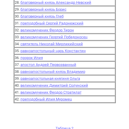
28.
благоверный князь Александр Невский
29.
благоверный князь Борис
30.
благоверный князь Глеб
31.
преподобный Сергий Радонежский
32.
великомученик Феодор Тирон
33.
великомученик Георгий Победоносец
34.
святитель Николай Мирликийский
35.
равноапостольный царь Константин
36.
пророк Илия
37.
апостол Андрей Первозванный
38.
равноапостольный князь Владимир
39.
равноапостольная княгиня Ольга
40.
великомученик Димитрий Солунский
41.
великомученик Феодор Стратилат
42.
преподобный Илия Муромец
Таблица 2