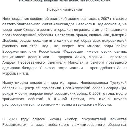
Икона «Собор покровителей воинства Российского»
История написания
Идея создания особенной воинской иконы возникла в 2007 г. в храме
святого благоверного князя Александра Невского в Подмосковье, на
территории бывшего военного городка, где располагается 5-я дивизия
противовоздушной обороны. Настоятель храма, священник Дмитрий
Довбыш, решил соединить в один святой образ всех покровителей
русского воинства. Ведь не секрет, что многие роды войск
Вооруженных сил Российской Федерации имеют своих святых
защитников: десантники — пророка Илию, моряки — апостола
Андрея Первозванного, святителя Николая и святого праведного
адмирала Феодора Ушакова, пограничники — преподобного Илью
Муромца и т. д.
Икону писала семейная пара из города Новомосковска Тульской
области. В центр её поместили Порт-Артурский образ Богородицы,
вокруг – сонм покровителей российских войск. С 2008-го года, после
трагических событий в Южной Осетии, эта икона начала
распространяться по воинским частям и гарнизонам России.
В 2023 году список иконы «Собор покровителей воинства
Российского», в виде небольшого ламинированного образочка,