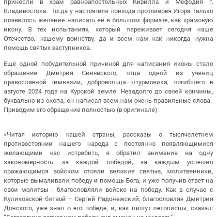
принесли в храм равноапостольных Кирилла и Мефодия г.
Владивостока. Тогда у настоятеля прихода протоиерея Игоря Талько
появилось желание написать её в большом формате, как храмовую
икону. В тех испытаниях, который переживает сегодня наше
Отечество, нашему воинству, да и всем нам как никогда нужна
помощь святых заступников.
Ещё одной побудительной причиной для написания иконы стало
обращение Дмитрия Синявского, отца одной из учениц
православной гимназии, добровольца–штурмовика, погибшего в
августе 2024 года на Курской земле. Незадолго до своей кончины,
буквально из окопа, он написал всем нам очень правильные слова.
Приводим его обращение полностью (в оригинале):
«Читая историю нашей страны, рассказы о тысячелетнем
противостоянии нашего народа с постоянно появляющимися
желающими нас истребить, я обратил внимание на одну
закономерность: за каждой победой, за каждым успешно
сражающимся войском стояли великие святые, молитвенники,
которые вымаливали победу и помощь Бога, и уже получив ответ на
свои молитвы - благословляли войско на победу. Как в случае с
Куликовской битвой – Сергий Радонежский, благословляя Дмитрия
Донского, уже знал о его победе, и, как пишут летописцы, сказал: