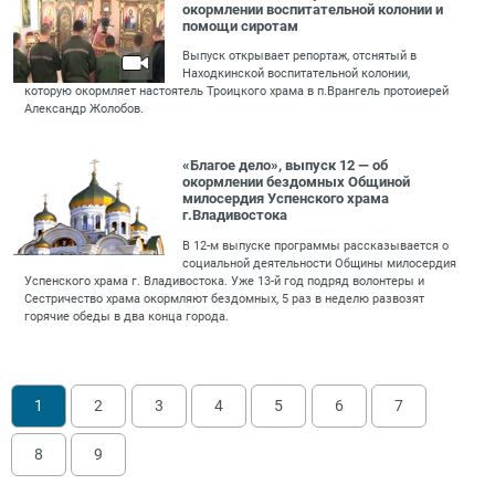
окормлении воспитательной колонии и
помощи сиротам
Выпуск открывает репортаж, отснятый в
Находкинской воспитательной колонии,
которую окормляет настоятель Троицкого храма в п.Врангель протоиерей
Александр Жолобов.
«Благое дело», выпуск 12 — об
окормлении бездомных Общиной
милосердия Успенского храма
г.Владивостока
В 12-м выпуске программы рассказывается о
социальной деятельности Общины милосердия
Успенского храма г. Владивостока. Уже 13-й год подряд волонтеры и
Сестричество храма окормляют бездомных, 5 раз в неделю развозят
горячие обеды в два конца города.
1
2
3
4
5
6
7
8
9