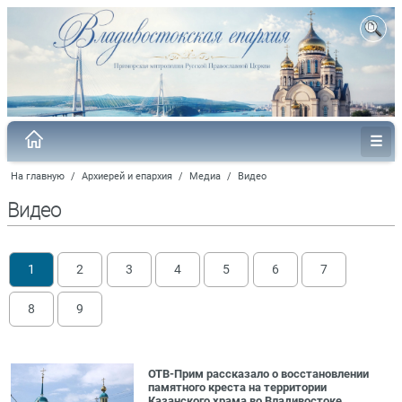
На главную
/
Архиерей и епархия
/
Медиа
/
Видео
Видео
1
2
3
4
5
6
7
8
9
ОТВ-Прим рассказало о восстановлении
памятного креста на территории
Казанского храма во Владивостоке