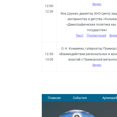
Видео
12:00-
12:30
Яна Цуркан, директор АНО Центр защ
материнства и детства «Колыбе
«Демографическая политика как
государства»
Текст
Презентация
Виде
О. Н. Кожемяко, губернатор Приморс
12:30-
«Взаимодействие региональных и му
13:00
властей с Приморской митропо
Видео
Главная
События
Архиерей