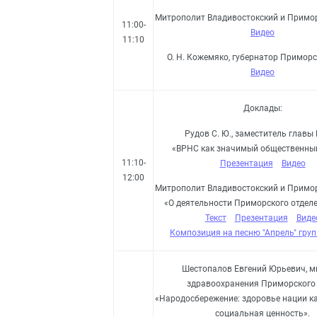
Митрополит Владивостокский и Примо
11:00-
Видео
11:10
О. Н. Кожемяко, губернатор Приморс
Видео
Доклады:
Рудов С. Ю., заместитель главы
«ВРНС как значимый общественны
11:10-
Презентация
Видео
12:00
Митрополит Владивостокский и Примо
«О деятельности Приморского отдел
Текст
Презентация
Виде
Композиция на песню "Апрель" груп
Шестопалов Евгений Юрьевич, м
здравоохранения Приморского 
«Народосбережение: здоровье нации ка
социальная ценность».