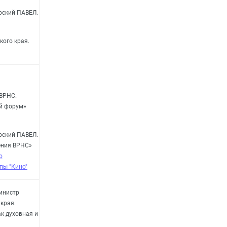
рский ПАВЕЛ.
кого края.
 ВРНС.
й форум»
рский ПАВЕЛ.
ения ВРНС»
о
пы "Кино"
инистр
края.
к духовная и