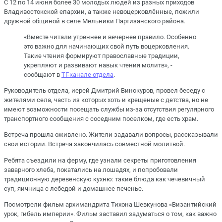
С 12 по 14 июня более 30 молодых людей из разных приходов
Владивостокской епархии, а также невоцерковлённые, пожили
дружной общиной в селе Мельники Партизанского района.
«Вместе читали утреннее и вечернее правило. Особенно
это важно для начинающих свой путь воцерковления.
Такие чтения формируют православные традиции,
укрепляют и развивают навык чтения молитв», -
сообщают в
ТГ-канале отдела
.
Руководитель отдела, иерей Дмитрий Винокуров, провел беседу с
жителями села, часть из которых хоть и крещеные с детства, но не
имеют возможности посещать службы из-за отсутствия регулярного
транспортного сообщения с соседним поселком, где есть храм.
Встреча прошла оживлено. Жители задавали вопросы, рассказывали
свои истории. Встреча закончилась совместной молитвой.
Ребята съездили на ферму, где узнали секреты приготовления
заварного хлеба, покатались на лошадях, и попробовали
традиционную деревенскую кухню: такие блюда как чечевичный
суп, яичница с лебедой и домашнее печенье.
Посмотрели фильм архимандрита Тихона Шевкунова «Византийский
урок, гибель империи». Фильм заставил задуматься о том, как важно