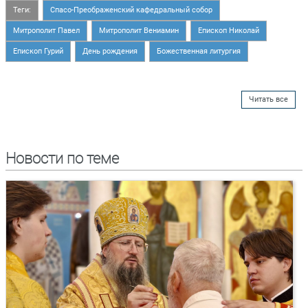
Теги:
Спасо-Преображенский кафедральный собор
Митрополит Павел
Митрополит Вениамин
Епископ Николай
Епископ Гурий
День рождения
Божественная литургия
Читать все
Новости по теме