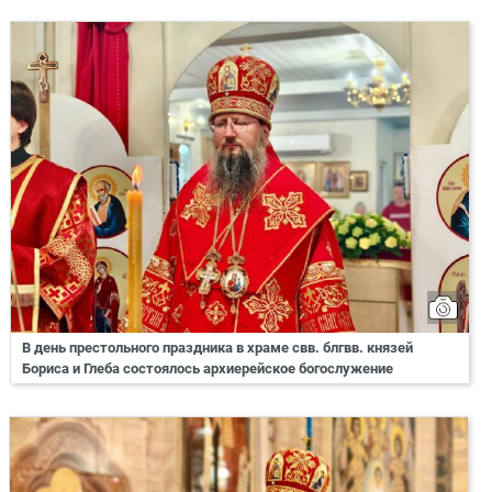
В день престольного праздника в храме свв. блгвв. князей
Бориса и Глеба состоялось архиерейское богослужение