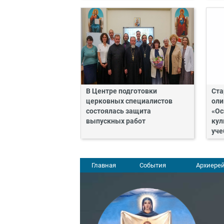
В Центре подготовки
Ста
церковных специалистов
оли
состоялась защита
«Ос
выпускных работ
кул
уче
Главная
События
Архиерей