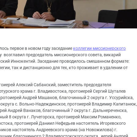
ялось первое в новом году заседание
коллегии миссионерского
у возглавил председатель миссионерского совета, викарий
йский Иннокентий. Заседание проводилось смешанном формате:
егии, так и дистанционно для тех, кто проживает в удалении от
тоиерей Алексий Сабанский, заместитель председателя
ртурского храма г. Владивостока, протоиерей Сергий Шуталев
ротоиерей Андрей Машанов, благочинный 2 округа г. Уссурийска,
 округа с. Вольно-Надеждинское, протоиерей Владимир Капитанюк,
ерей Андрей Ванаков, благочинный 7 округа г. Дальнереченска,
ый 8 округа г. Лучегорска, протоиерей Максим Романенко,
остока, протоиерей Даниил Нефедьев настоятель Игоревского
ников настоятель Андреевского храма (на Новожилова) г.
ощник благочинного 2 Владивостокского округа, иерей Андрей