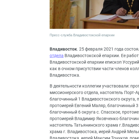
Пресс-служба Владивостокской епархии
Владивосток
. 25 февраля 2021 года состо
отдела
Владивостокской епархии. Ее работ
Владивостокской епархии епископ Уссури
как в очном присутствии части членов колл
Владивостока.
В деятельности коллегии участвовали: про
миссионерского отдела, настоятель Порт-А
благочинный 1 Владивостокского округа, п
протоиерей Евгений Маляр, благочинный 3
благочинный 6 округа с. Спасское, протои
протоиерей Владимир Яковченко благочинн
настоятель Татьянинского храма г.Владив
храма г. Владивостока, иерей Андрей Мель
Владивостока, иерей Максим Точуков, пом