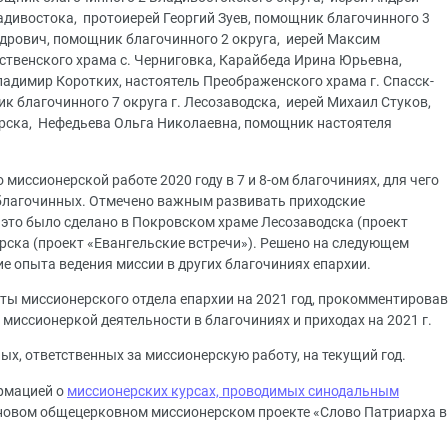
адивостока, протоиерей Георгий Зуев, помощник благочинного 3
ндрович, помощник благочинного 2 округа, иерей Максим
твенского храма с. Черниговка, Карайбеда Ирина Юрьевна,
ладимир Коротких, настоятель Преображенского храма г. Спасск-
 благочинного 7 округа г. Лесозаводска, иерей Михаил Стуков,
орска, Нефедьева Ольга Николаевна, помощник настоятеля
миссионерской работе 2020 году в 7 и 8-ом благочиниях, для чего
лагочинных. Отмечено важным развивать приходские
 это было сделано в Покровском храме Лесозаводска (проект
рска (проект «Евангельские встречи»). Решено на следующем
е опыта ведения миссии в других благочиниях епархии.
ты миссионерского отдела епархии на 2021 год, прокомментировав
иссионеркой деятельности в благочиниях и приходах на 2021 г.
х, ответственных за миссионерскую работу, на текущий год.
ормацией о
миссионерских курсах, проводимых синодальным
 новом общецерковном миссионерском проекте «Слово Патриарха в