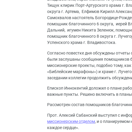
Тищук клирик Порт-Артурского храма г. Вл
округа г. Артема, Елфимов Кирилл Алекса
Самохвалов настоятель Богородице-Рождес
помощник благочинного 6 округа, иерей В
Дальний, игумен Никита Зеленюк, помощник
помощник благочинного 8 округа г. Лучег
Успенского храма г. Владивостока.
Согласно повестке дня обсуждены отчеты о 
были заслушаны сообщения помощников б
миссионерские проекты, подобно тому, как
«Библейские марафоны») и храме г. Лучего
заседании коллегии продолжить обсуждени
Епископ Иннокентий доложил о плане рабо
важные пункты. Решено включить в планы м
Рассмотрен состав помощников благочинны
Прот. Алексий Сабанский выступил с инф
миссионерским отделом
, и о планируемом
каждое сердце».