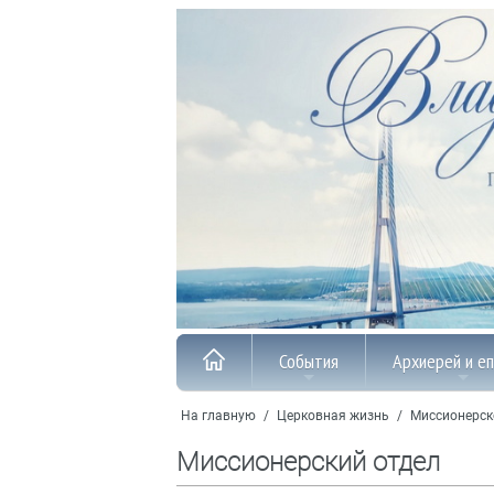
События
Архиерей и е
На главную
/
Церковная жизнь
/
Миссионерск
Миссионерский отдел