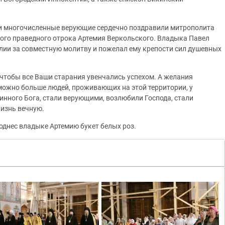
и многочисленные верующие сердечно поздравили митрополита
того праведного отрока Артемия Веркольского. Владыка Павел
ии за совместную молитву и пожелал ему крепости сил душевных
, чтобы все Ваши старания увенчались успехом. А желания
к можно больше людей, проживающих на этой территории, у
тинного Бога, стали верующими, возлюбили Господа, стали
жизнь вечную.
днес владыке Артемию букет белых роз.