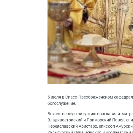
5 июля в Спасо-Преображенском кафедраль
богослужение.
Божественную литургию возглавили: митр
Владивостокский и Приморский Павел, епи
Переяславский Аристарх, епископ Амурск
Кульдурский Лука, епископ Николаевский 