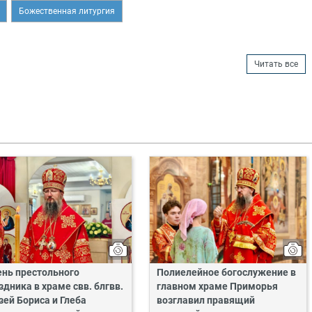
Божественная литургия
Читать все
ень престольного
Полиелейное богослужение в
здника в храме свв. блгвв.
главном храме Приморья
зей Бориса и Глеба
возглавил правящий