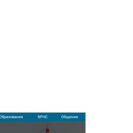
Образование
ВРНС
Общение