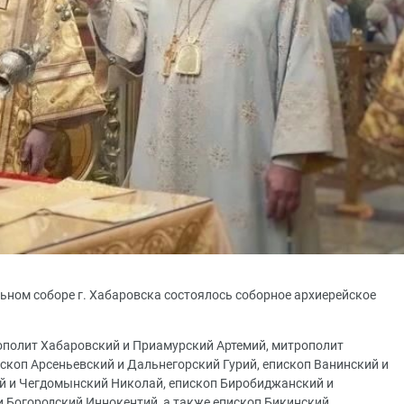
ном соборе г. Хабаровска состоялось соборное архиерейское
ополит Хабаровский и Приамурский Артемий, митрополит
скоп Арсеньевский и Дальнегорский Гурий, епископ Ванинский и
ий и Чегдомынский Николай, епископ Биробиджанский и
и Богородский Иннокентий, а также епископ Бикинский