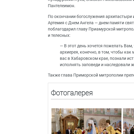
Пантелеимон.
По окончании богослужения архипастыри 
Артемия с Днем Ангела — днем памяти свя
поблагодарил главу Приамурской митропол
и телесных:
— В этот день хочется пожелать Вам
архиерея, конечно, в том, чтобы ка
вас в Хабаровском крае, познали ис
исполнять заповеди и наследовали 
Также глава Приморской митрополии препо
Фотогалерея