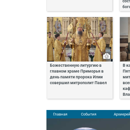
сос
бог
Божественную литургию в
В к
главном храме Приморья в
Пят
день памяти пророка Илии
мит
совершил митрополит Павел
все
каф
Вла
Главная
События
Архиерей