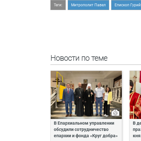
Теги:
Митрополит Павел
Епископ Гурий
Новости по теме
В Епархиальном управлении
В д
обсудили сотрудничество
пра
епархии и фонда «Круг добра»
кня