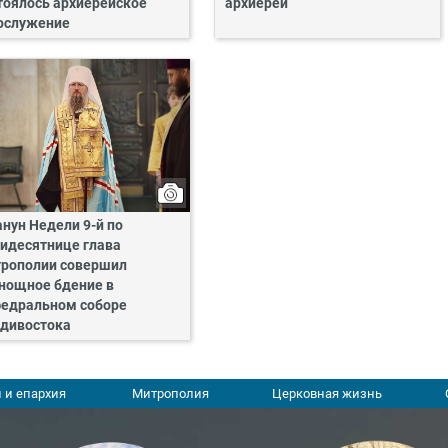
тоялось архиерейское
архиерей
ослужение
анун Недели 9-й по
идесятнице глава
рополии совершил
нощное бдение в
едральном соборе
дивостока
 и епархия
Митрополия
Церковная жизнь