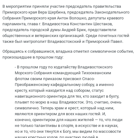
В мероприятии приняли участие председатель правительства
Приморского края Вера Щербина, председатель Законодательного
Собрания Приморского края Антон Волошко, депутаты краевого
парламента, глава г. Владивостока Константин Шестаков,
председатель городской думы Андрей Брик, представители
общественных и ветеранских организаций. Среди почетных гостей
также был митрополит Владивостокский и Приморский Павел.
Обращаясь к собравшимся, владыка отметил символичное событие,
произошедшее в прошлом году:
- В прошлом году по ходатайству Владивостокского
Морского Собрания командующий Тихоокеанским
флотом своим приказом присвоил Спасо-
Преображенскому кафедральному собору, а именно
кресту, который находится над собором, статус
навигационного ориентира для тех, кто заходит в бухту,
плывет по морю в наш Владивосток. Это, считаю, очень
символично. Теперь храм и крест, который над ним,
являются ориентиром для всех наших гостей. И,
конечно, ориентиром для наших жителей — то, что люди
не только талантливы в спорте, в искусстве и в науках,
но и то, что они тянутся к Богу, мы видим по массовости
наших крестных ходов, по участию людей в