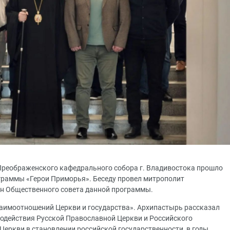
Преображенского кафедрального собора г. Владивостока прошло
граммы «Герои Приморья». Беседу провел митрополит
ен Общественного совета данной программы.
аимоотношений Церкви и государства». Архипастырь рассказал
одействия Русской Православной Церкви и Российского
Церкви в становлении российской государственности, в годы