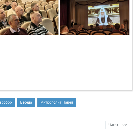
 собор
Беседа
Митрополит Павел
Читать все