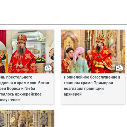
ень престольного
Полиелейное богослужение в
здника в храме свв. блгвв.
главном храме Приморья
зей Бориса и Глеба
возглавил правящий
тоялось архиерейское
архиерей
ослужение