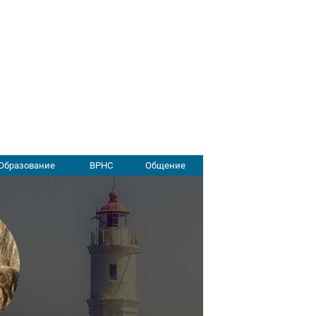
Образование
ВРНС
Общение