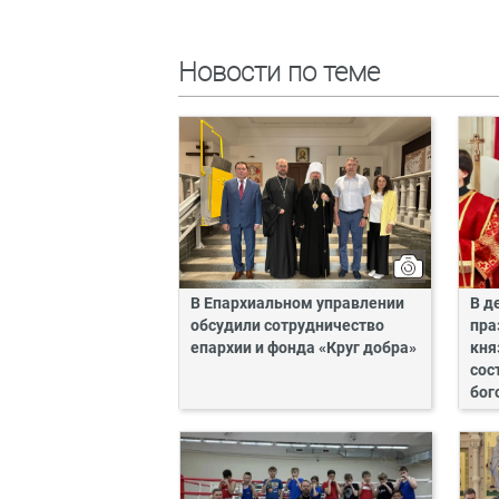
Новости по теме
В Епархиальном управлении
В д
обсудили сотрудничество
пра
епархии и фонда «Круг добра»
кня
сос
бог