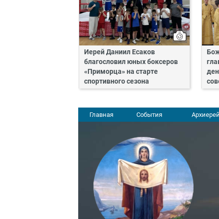
Иерей Даниил Есаков
Бож
благословил юных боксеров
гла
«Приморца» на старте
ден
спортивного сезона
сов
Главная
События
Архиерей