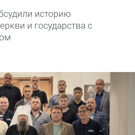
бсудили историю
ркви и государства с
лом