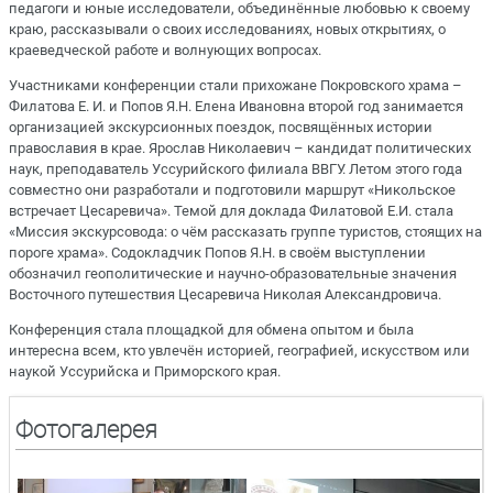
педагоги и юные исследователи, объединённые любовью к своему
краю, рассказывали о своих исследованиях, новых открытиях, о
краеведческой работе и волнующих вопросах.
Участниками конференции стали прихожане Покровского храма –
Филатова Е. И. и Попов Я.Н. Елена Ивановна второй год занимается
организацией экскурсионных поездок, посвящённых истории
православия в крае. Ярослав Николаевич – кандидат политических
наук, преподаватель Уссурийского филиала ВВГУ. Летом этого года
совместно они разработали и подготовили маршрут «Никольское
встречает Цесаревича». Темой для доклада Филатовой Е.И. стала
«Миссия экскурсовода: о чём рассказать группе туристов, стоящих на
пороге храма». Содокладчик Попов Я.Н. в своём выступлении
обозначил геополитические и научно-образовательные значения
Восточного путешествия Цесаревича Николая Александровича.
Конференция стала площадкой для обмена опытом и была
интересна всем, кто увлечён историей, географией, искусством или
наукой Уссурийска и Приморского края.
Фотогалерея