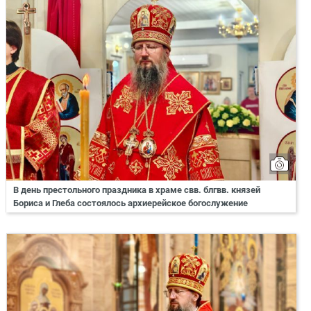
В день престольного праздника в храме свв. блгвв. князей
Бориса и Глеба состоялось архиерейское богослужение