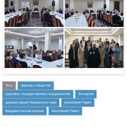
Теги:
Церковь и общество
Церковно- государственное сотрудничество
Экскурсия
администрация Приморского края
митрополит Павел
Владивостокская епархия
Митрополит Павел