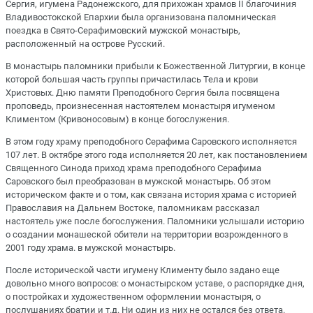
Сергия, игумена Радонежского, для прихожан храмов II благочиния
Владивостокской Епархии была организована паломническая
поездка в Свято-Серафимовский мужской монастырь,
расположенный на острове Русский.
В монастырь паломники прибыли к Божественной Литургии, в конце
которой большая часть группы причастилась Тела и крови
Христовых. Дню памяти Преподобного Сергия была посвящена
проповедь, произнесенная настоятелем монастыря игуменом
Климентом (Кривоносовым) в конце богослужения.
В этом году храму преподобного Серафима Саровского исполняется
107 лет. В октябре этого года исполняется 20 лет, как постановлением
Священного Синода приход храма преподобного Серафима
Саровского был преобразован в мужской монастырь. Об этом
историческом факте и о том, как связана история храма с историей
Православия на Дальнем Востоке, паломникам рассказал
настоятель уже после богослужения. Паломники услышали историю
о создании монашеской обители на территории возрожденного в
2001 году храма. в мужской монастырь.
После исторической части игумену Клименту было задано еще
довольно много вопросов: о монастырском уставе, о распорядке дня,
о постройках и художественном оформлении монастыря, о
послушаниях братии и т.д. Ни один из них не остался без ответа.