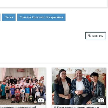
Пасха
Светлое Христово Воскресение
Читать все
питанники воскресной
В Рождественском храме п.