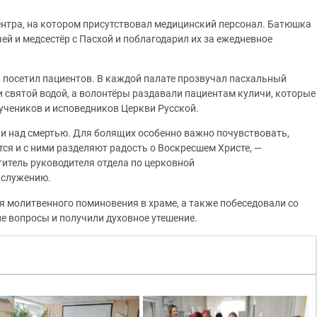
центра, на котором присутствовал медицинский персонал. Батюшка
ей и медсестёр с Пасхой и поблагодарил их за ежедневное
и посетил пациентов. В каждой палате прозвучал пасхальный
 святой водой, а волонтёры раздавали пациентам куличи, которые
учеников и исповедников Церкви Русской.
ни над смертью. Для болящих особенно важно почувствовать,
ятся и с ними разделяют радость о Воскресшем Христе, —
итель руководителя отдела по церковной
 служению.
 молитвенного поминовения в храме, а также побеседовали со
 вопросы и получили духовное утешение.