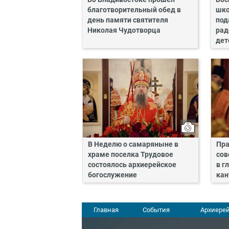
благотворительный обед в
шко
день памяти святителя
под
Николая Чудотворца
рад
дет
В Неделю о самаряныне в
Пра
храме поселка Трудовое
сов
состоялось архиерейское
в г
богослужение
кан
Главная
События
Архиерей