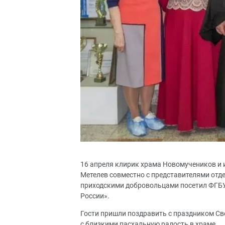
16 апреля клирик храма Новомучеников и 
Метелев совместно с представителями отд
приходскими добровольцами посетил ФГБ
России».
Гости пришли поздравить с праздником Све
с близкими пасхальную радость в храме.