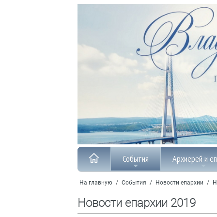
События
Архиерей и е
На главную
/
События
/
Новости епархии
/
Н
Новости епархии 2019