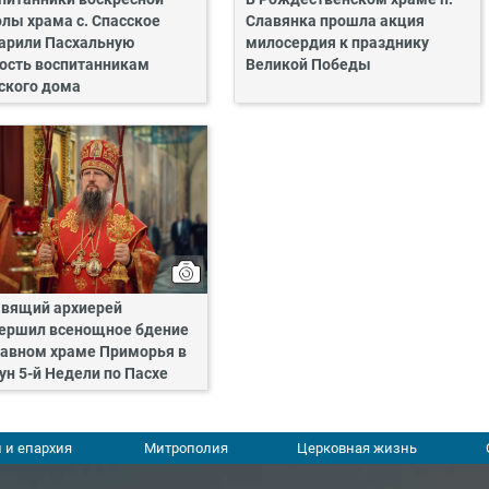
лы храма с. Спасское
Славянка прошла акция
арили Пасхальную
милосердия к празднику
ость воспитанникам
Великой Победы
ского дома
вящий архиерей
ершил всенощное бдение
лавном храме Приморья в
ун 5-й Недели по Пасхе
 и епархия
Митрополия
Церковная жизнь