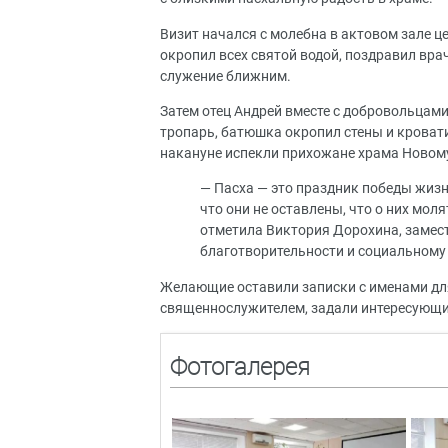
Визит начался с молебна в актовом зале 
окропил всех святой водой, поздравил врач
служение ближним.
Затем отец Андрей вместе с добровольцам
тропарь, батюшка окропил стены и кровати
накануне испекли прихожане храма Новом
— Пасха — это праздник победы жиз
что они не оставлены, что о них мол
отметила Виктория Дорохина, замест
благотворительности и социальному
Желающие оставили записки с именами для
священнослужителем, задали интересующие
Фотогалерея