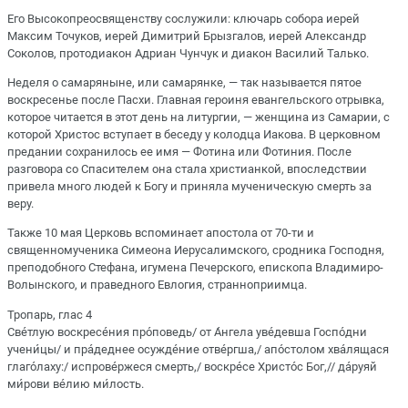
Его Высокопреосвященству сослужили: ключарь собора иерей
Максим Точуков, иерей Димитрий Брызгалов, иерей Александр
Соколов, протодиакон Адриан Чунчук и диакон Василий Талько.
Неделя о самаряныне, или самарянке, — так называется пятое
воскресенье после Пасхи. Главная героиня евангельского отрывка,
которое читается в этот день на литургии, — женщина из Самарии, с
которой Христос вступает в беседу у колодца Иакова. В церковном
предании сохранилось ее имя — Фотина или Фотиния. После
разговора со Спасителем она стала христианкой, впоследствии
привела много людей к Богу и приняла мученическую смерть за
веру.
Также 10 мая Церковь вспоминает апостола от 70-ти и
священномученика Симеона Иерусалимского, сродника Господня,
преподобного Стефана, игумена Печерского, епископа Владимиро-
Волынского, и праведного Евлогия, странноприимца.
Тропарь, глас 4
Све́тлую воскресе́ния про́поведь/ от А́нгела уве́девша Госпо́дни
учени́цы/ и пра́деднее осужде́ние отве́ргша,/ апо́столом хва́лящася
глаго́лаху:/ испрове́ржеся смерть,/ воскре́се Христо́с Бог,// да́руяй
ми́рови ве́лию ми́лость.