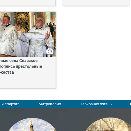
раме села Спасское
тоялись престольные
жества
 и епархия
Митрополия
Церковная жизнь