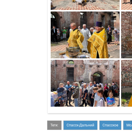
Теги:
Спасск-Дальний
Спасское
Мо