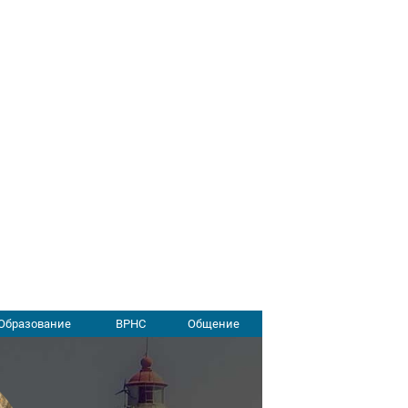
Образование
ВРНС
Общение