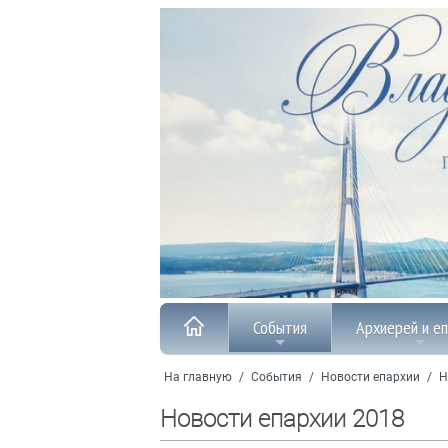
События
Архиерей и е
На главную
/
События
/
Новости епархии
/
Н
Новости епархии 2018