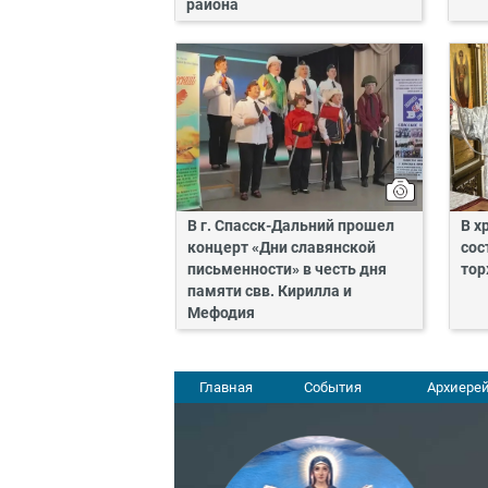
района
В г. Спасск-Дальний прошел
В х
концерт «Дни славянской
сос
письменности» в честь дня
тор
памяти свв. Кирилла и
Мефодия
Главная
События
Архиерей