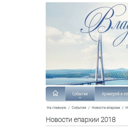
События
Архиерей и е
На главную
/
События
/
Новости епархии
/
Н
Новости епархии 2018