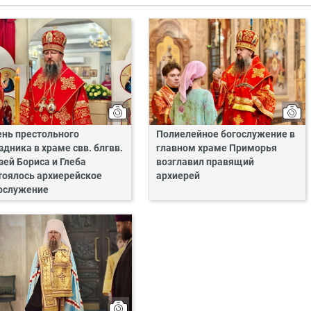
ень престольного
Полиелейное богослужение в
здника в храме свв. блгвв.
главном храме Приморья
зей Бориса и Глеба
возглавил правящий
тоялось архиерейское
архиерей
ослужение