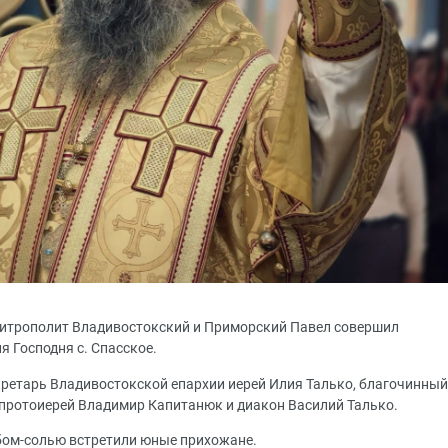
 митрополит Владивостокский и Приморский Павел совершил
я Господня с. Спасское.
ретарь Владивостокской епархии иерей Илия Талько, благочинный
 протоиерей Владимир Капитанюк и диакон Василий Талько.
ебом-солью встретили юные прихожане.