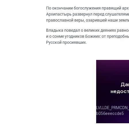
По окончании богослужения правящий арх
Архипастырь развернул перед слушателями
православной веры, озарившей наши земл
Владыка поведал о великих деяниях равно
и о сонме угодников Божиих: от преподобн
Русской просиявших.