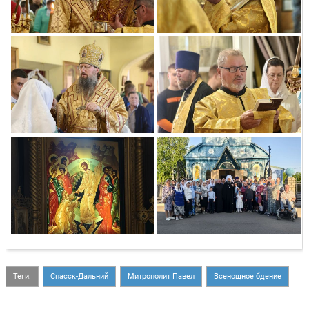
Теги:
Спасск-Дальний
Митрополит Павел
Всенощное бдение