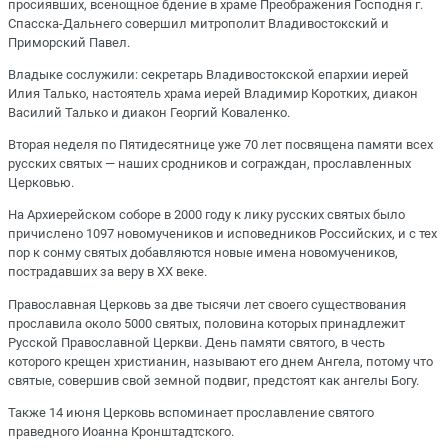
просиявших, всенощное бдение в храме Преображения Господня г.
Спасска-Дальнего совершил митрополит Владивостокский и
Приморский Павел.
Владыке сослужили: секретарь Владивостокской епархии иерей
Илия Талько, настоятель храма иерей Владимир Коротких, диакон
Василий Талько и диакон Георгий Коваленко.
Вторая неделя по Пятидесятнице уже 70 лет посвящена памяти всех
русских святых — наших сродников и сограждан, прославленных
Церковью.
На Архиерейском соборе в 2000 году к лику русских святых было
причислено 1097 новомучеников и исповедников Российских, и с тех
пор к сонму святых добавляются новые имена новомучеников,
пострадавших за веру в ХХ веке.
Православная Церковь за две тысячи лет своего существования
прославила около 5000 святых, половина которых принадлежит
Русской Православной Церкви. День памяти святого, в честь
которого крещен христианин, называют его днем Ангела, потому что
святые, совершив свой земной подвиг, предстоят как ангелы Богу.
Также 14 июня Церковь вспоминает прославление святого
праведного Иоанна Кронштадтского.