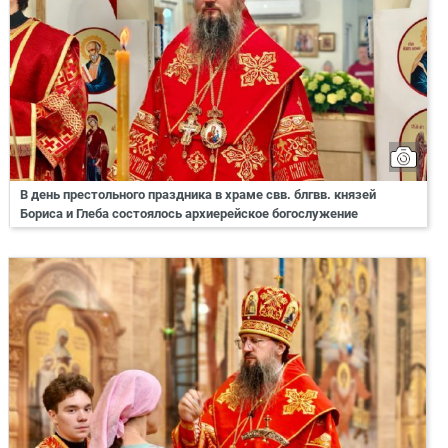
В день престольного праздника в храме свв. блгвв. князей
Бориса и Глеба состоялось архиерейское богослужение