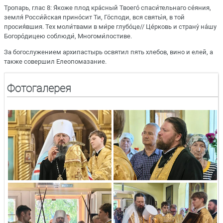
Тропарь, глас 8: Я́коже плод кра́сный Твоего́ спаси́тельнаго се́яния,
земля́ Росси́йская прино́сит Ти, Го́споди, вся святы́я, в той
просия́вшия. Тех моли́твами в ми́ре глубо́це// Це́рковь и страну́ на́шу
Богоро́дицею соблюди́, Многоми́лостиве.
За богослужением архипастырь освятил пять хлебов, вино и елей, а
также совершил Елеопомазание.
Фотогалерея