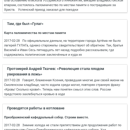
благословению епископа Уссурийского Иннокентия, викария Владивостокской
епархии, состоялось паломничество по местам памяти о пострадавших за
Христа. Успенский приход заказал для поездки
Там, где был «Гулаг»
Карта паломничества по местам памяти
2017-02-28 По официальным данным, на территории города Артёма не было
лагерей ГУЛАГа, однако старожилы свидетельствуют об обратном. Так, братья
Василий и Иван Сесь пятнадцать лет назад подробно рассказывали, где
содержались политические заключённые и куда их
Протоиерей Андрей Ткачев: «Революция стала плодом
уверования в ложь»
2017-02-28 Говорят, блаженная Ксения, проведшая многие дни своей жизни на
Смоленском кладбище, часто ходила среди могил, повторяя странную фразу:
«Кровь! Сколько крови!». Теперь нам понятен смысл этих слов. России
предстояло захлебнуться кровью в ходе
Проводятся работы в котловане
Преображенский кафедральный собор. Строим вместе.
2017-02-28 Зимние холода не стали препятствием для продолжения работ по
строительству Спасо-Преображенского кафедрального собора. Ход