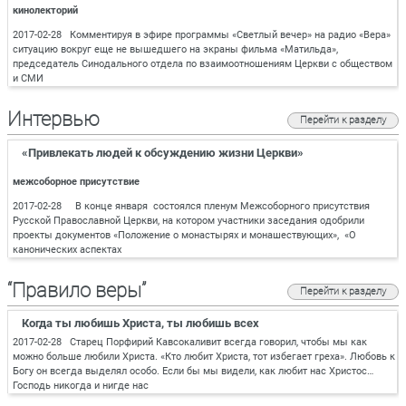
кинолекторий
2017-02-28 Комментируя в эфире программы «Светлый вечер» на радио «Вера»
ситуацию вокруг еще не вышедшего на экраны фильма «Матильда»,
председатель Синодального отдела по взаимоотношениям Церкви с обществом
и СМИ
Интервью
Перейти к разделу
«Привлекать людей к обсуждению жизни Церкви»
межсоборное присутствие
2017-02-28 В конце января состоялся пленум Межсоборного присутствия
Русской Православной Церкви, на котором участники заседания одобрили
проекты документов «Положение о монастырях и монашествующих», «О
канонических аспектах
“Правило веры”
Перейти к разделу
Когда ты любишь Христа, ты любишь всех
2017-02-28 Старец Порфирий Кавсокаливит всегда говорил, чтобы мы как
можно больше любили Христа. «Кто любит Христа, тот избегает греха». Любовь к
Богу он всегда выделял особо. Если бы мы видели, как любит нас Христос…
Господь никогда и нигде нас