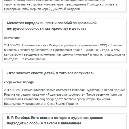
строительства на стройке комментирует председатель Приходского совета
Преображенской церкви иерей Димитрий Федорин: –В
Меняется порядок выплаты пособий по временной
нетрудоспособности, материнству и детству
актуально
2017-02-28 Пилотный проект Фонда социального страхования (ФСС) «Прямые
выплаты» начнет действовать в Приморском крае с 1 июля 2017 года. О том,
как затронут вводимые изменения священнослужителей и мирян, трудящихся на
приходах, — в комментарии
«Кто захочет спасти детей, у того всё получится»
сбережение народа
2017-02-28 Семью клирика храма святителя Николая Чудотворца иерея Вадима
Родина наградили орденом «Родительская доблесть». Такое решение приняла
специальная комиссия под председательством губернатора Приморья
Владимира Миклушевского. Отец Вадим Родин и
В. Р. Легойда: Есть вещи, к которым художник должен
подходить с особым тактом и вниманием