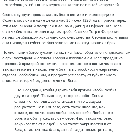
потребовал, чтобы князь вернулся вместе со святой Февронией.
Святые супруги прославились благочестием и милосердием.
Скончались они в один день и час 25 июня 1228 года, приняв перед
этим монашеский постриг с именами Давид и Евфросиния. Тела
святых были положены в одном гробе. Святые Петр и Феврония
являются образцом христианского супружества. Своими молитвами
они низводят Небесное благословение на вступающих в брак.
По окончании богослужения владыка Павел обратился к прихожанам
с архипастырским словом. Говоря о духовном смысле праздника,
правящий архиерей напомнил, что подлинное счастье человека
заключается не в накоплении благ, а в способности жертвенно
отдавать себя ближним, и предостерег паству от губительного
эгоизма, который отдаляет душу от Бога.
— Мы созданы, чтобы дарить себя другим, чтобы любить
других людей. Только тем, которые любят Бога и
ближних, Господь даёт благодать, и тогда душа
расцветает. Но вы знаете, есть такое явление, как
эгоизм, когда человек любит самого себя. Любит не в
Боге, а любит угождать сам себе. И вот такой человек
закрывается от людей, но он также закрывается и от
Бога, от источника благодати. И тогда, несмотря на то,