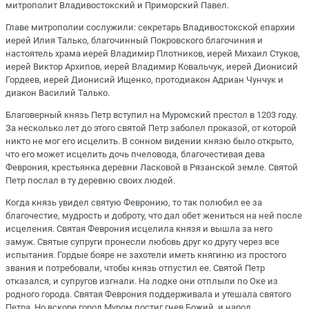
митрополит Владивостокский и Приморский Павел.
Главе митрополии сослужили: секретарь Владивостокской епархии
иерей Илия Талько, благочинный Покровского благочиния и
настоятель храма иерей Владимир Плотников, иерей Михаил Стуков,
иерей Виктор Архипов, иерей Владимир Ковальчук, иерей Дионисий
Гордеев, иерей Дионисий Ищенко, протодиакон Адриан Чунчук и
диакон Василий Талько.
Благоверный князь Петр вступил на Муромский престол в 1203 году.
За несколько лет до этого святой Петр заболел проказой, от которой
никто не мог его исцелить. В сонном видении князю было открыто,
что его может исцелить дочь пчеловода, благочестивая дева
Феврония, крестьянка деревни Ласковой в Рязанской земле. Святой
Петр послал в ту деревню своих людей.
Когда князь увидел святую Февронию, то так полюбил ее за
благочестие, мудрость и доброту, что дал обет жениться на ней после
исцеления. Святая Феврония исцелила князя и вышла за него
замуж. Святые супруги пронесли любовь друг ко другу через все
испытания. Гордые бояре не захотели иметь княгиню из простого
звания и потребовали, чтобы князь отпустил ее. Святой Петр
отказался, и супругов изгнали. На лодке они отплыли по Оке из
родного города. Святая Феврония поддерживала и утешала святого
Петра. Но вскоре город Муром постиг гнев Божий, и народ