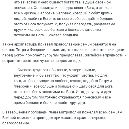
что зачастую у него бывают богатства, в душе своей он
несчастен. Он изринул из сердца своего Бога, а стяжал
всё мирское. Напротив, человек, который любит других
людей, любит в Боге, то он всего себя раздаёт и больше
этого от Бога получает. И, получая благодать, раздавая её
другим, человек всё больше и больше становится
похожим на Бога, — сказал владыка.
Также архипастырь призвал православные семьи равняться на
святых Петра и Февронию, отметив, что только совместное очищение
перед Богом помогает супругам преодолевать житейские трудности и
сохранять трепетное чувство на долгие годы:
— Бывают трудности бытовые, материальные,
внутренние, и бывает так, что уходят чувства. Но для
того, чтобы не уходила любовь, нужно, подобно Петру и
Февронии, всё больше и больше очищать себя для Бога,
стараться быть похожими на Бога. И тогда супруги друг
перед другом постоянно открываются по-новому и всё
время больше и больше любят друг друга.
В завершение проповеди глава митрополии пожелал всем семьям
Божией помощи и преподал прихожанам архипастырское
благословение.