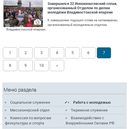
Завершился 22 Иннокеньтевский сплав,
организованный Отделом по делам
молодёжи Владивостокской епархии
К завершению подошел сплав на катамаранах,
организованный молодежным отделом
Владивостокской епархии.
1
2
3
4
5
6
7
8
9
10
»
Меню раздела
Социальное служение
Работа с молодежью
Миссионерский отдел
Тюремное служение
Комиссия по вопросам
Взаимодействие с
физкультуры и спорта
Вооружёнными Силами РФ