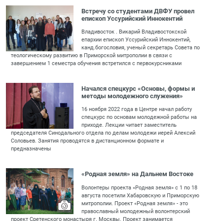
Встречу со студентами ДВФУ провел
епископ Уссурийский Иннокентий
Владивосток . Викарий Владивостокской
епархии епископ Уссурийский Иннокентий,
канд.богословия, ученый секретарь Совета по
теологическому развитию в Приморской митрополии в связи с
завершением 1 семестра обучения встретился с первокурсниками
Начался спецкурс «Основы, формы и
методы молодежного служения»
16 ноября 2022 года в Центре начал работу
спецкурс по основам молодежной работы на
приходе. Лекции читает заместитель
председателя Синодального отдела по делам молодежи иерей Алексий
Соловьев. Занятия проводятся в дистанционном формате и
предназначены
«Родная земля» на Дальнем Востоке
Волонтеры проекта «Родная земля» с 1 по 18
августа посетили Хабаровскую и Приморскую
митрополии. Проект «Родная земля» - это
православный молодежный волонтерский
проект Сретенского монастыря г. Москвы. Проект занимается