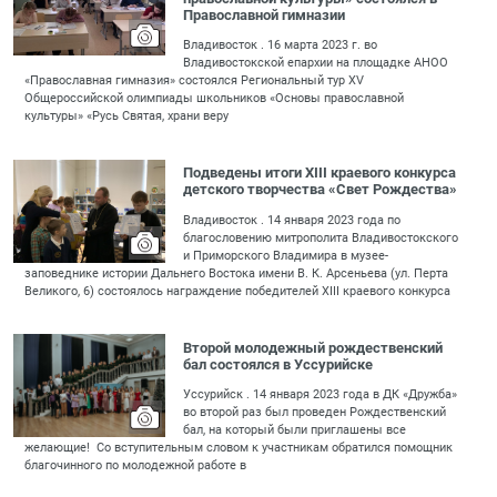
Православной гимназии
Владивосток . 16 марта 2023 г. во
Владивостокской епархии на площадке АНОО
«Православная гимназия» состоялся Региональный тур XV
Общероссийской олимпиады школьников «Основы православной
культуры» «Русь Святая, храни веру
Подведены итоги XIII краевого конкурса
детского творчества «Свет Рождества»
Владивосток . 14 января 2023 года по
благословению митрополита Владивостокского
и Приморского Владимира в музее-
заповеднике истории Дальнего Востока имени В. К. Арсеньева (ул. Перта
Великого, 6) состоялось награждение победителей XIII краевого конкурса
Второй молодежный рождественский
бал состоялся в Уссурийске
Уссурийск . 14 января 2023 года в ДК «Дружба»
во второй раз был проведен Рождественский
бал, на который были приглашены все
желающие! Со вступительным словом к участникам обратился помощник
благочинного по молодежной работе в