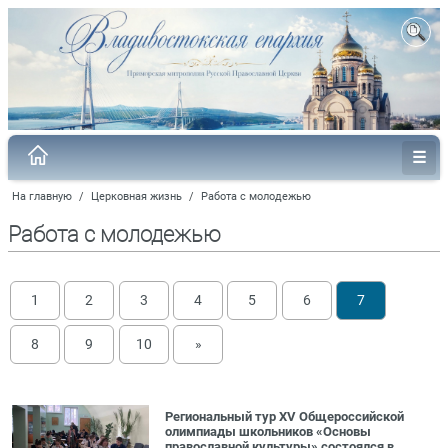
На главную
/
Церковная жизнь
/
Работа с молодежью
Работа с молодежью
1
2
3
4
5
6
7
8
9
10
»
Региональный тур XV Общероссийской
олимпиады школьников «Основы
православной культуры» состоялся в