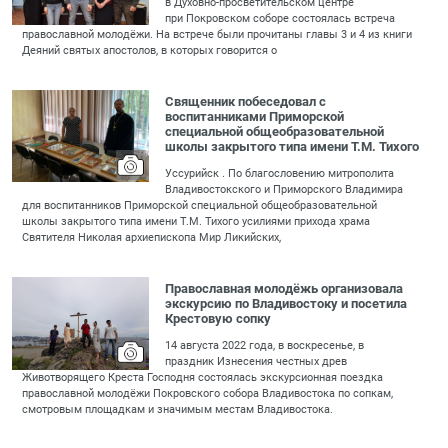
в Духовно-просветительском центре
при Покровском соборе состоялась встреча
православной молодёжи. На встрече были прочитаны главы 3 и 4 из книги
Деяний святых апостолов, в которых говорится о
Священник побеседовал с
воспитанниками Приморской
специальной общеобразовательной
школы закрытого типа имени Т.М. Тихого
Уссурийск . По благословению митрополита
Владивостокского и Приморского Владимира
для воспитанников Приморской специальной общеобразовательной
школы закрытого типа имени Т.М. Тихого усилиями прихода храма
Святителя Николая архиепископа Мир Ликийских,
Православная молодёжь организовала
экскурсию по Владивостоку и посетила
Крестовую сопку
14 августа 2022 года, в воскресенье, в
праздник Изнесения честных древ
Животворящего Креста Господня состоялась экскурсионная поездка
православной молодёжи Покровского собора Владивостока по сопкам,
смотровым площадкам и значимым местам Владивостока.