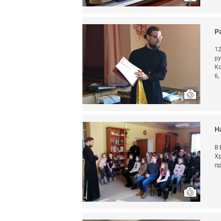
Р
12
ру
Ко
6,
Н
В 
Хр
пр