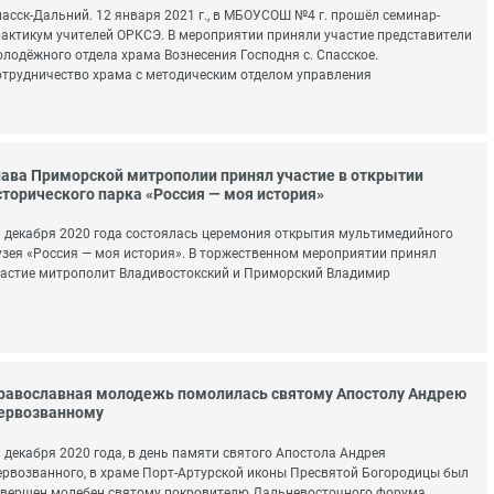
асск-Дальний. 12 января 2021 г., в МБОУСОШ №4 г. прошёл семинар-
актикум учителей ОРКСЭ. В мероприятии приняли участие представители
лодёжного отдела храма Вознесения Господня с. Спасское.
трудничество храма с методическим отделом управления
лава Приморской митрополии принял участие в открытии
сторического парка «Россия — моя история»
 декабря 2020 года состоялась церемония открытия мультимедийного
зея «Россия — моя история». В торжественном мероприятии принял
астие митрополит Владивостокский и Приморский Владимир
равославная молодежь помолилась святому Апостолу Андрею
ервозванному
 декабря 2020 года, в день памяти святого Апостола Андрея
рвозванного, в храме Порт-Артурской иконы Пресвятой Богородицы был
вершен молебен святому покровителю Дальневосточного форума