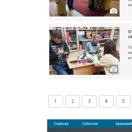
ин
О
с
Па
ик
иг
1
2
3
4
5
Главная
События
Архиерей