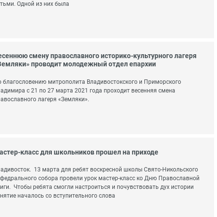
тьми. Одной из них была
есеннюю смену православного историко-культурного лагеря
Земляки» проводит молодежный отдел епархии
 благословению митрополита Владивостокского и Приморского
адимира с 21 по 27 марта 2021 года проходит весенняя смена
авославного лагеря «Земляки».
астер-класс для школьников прошел на приходе
адивосток. 13 марта для ребят воскресной школы Свято-Никольского
федрального собора провели урок мастер-класс ко Дню Православной
иги. Чтобы ребята смогли настроиться и почувствовать дух истории
нятие началось со вступительного слова