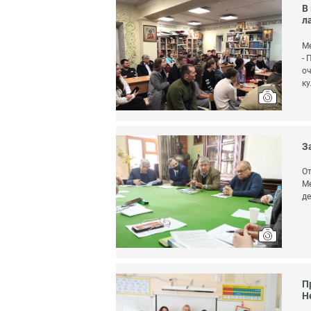
В
л
М
- 
оч
ку
З
От
М
де
П
Н