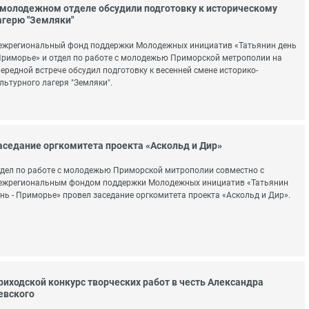
 молодежном отделе обсудили подготовку к историческому
агерю "Земляки"
ежрегиональный фонд поддержки Молодежных инициатив «Татьянин день
Приморье» и отдел по работе с молодежью Приморской метрополии на
ередной встрече обсудил подготовку к весенней смене историко-
льтурного лагеря "Земляки".
аседание оргкомитета проекта «Аскольд и Дир»
дел по работе с молодежью Приморской митрополии совместно с
ежрегиональным фондом поддержки Молодежных инициатив «Татьянин
нь - Приморье» провел заседание оргкомитета проекта «Аскольд и Дир».
риходской конкурс творческих работ в честь Александра
евского