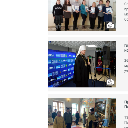
Сп
пр
мо
Со
Г
и
26
му
уч
П
П
13
Пе
со