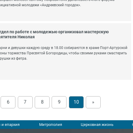
ициативной молодежи «Андреевский городок».
тдел по работе с молодежью организовал мастерскую
вятителя Николая
рни и девушки каждую среду в 18.00 собираются в храме Порт-Артурской
оны торжества Пресвятой Богородицы, чтобы своими руками смастерить
рушки из фетра.
6
7
8
9
10
»
 и епархия
Митрополия
Церковная жизнь