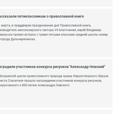
ассказали пятиклассникам о православной книге
 марта, в преддверии празднования дня Православной книги,
ководитель миссионерского сектора VII благочиния, иерей Владимир
вальчук провел встречу с тремя пятыми классами средней школы номер
 города Дальнереченска.
аградили участников конкурса рисунков "Александр Невский"
Воскресной школе православного природа храма Нерукотворного Образа
иста Спасителя прошло награждение участников конкурса рисунков,
иуроченного к 800-летию Александра Невского