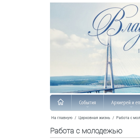
События
Архиерей и е
На главную
/
Церковная жизнь
/
Работа с мо
Работа с молодежью