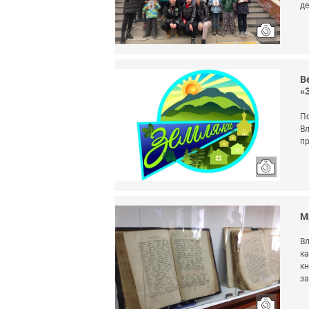
де
В
«
По
Вл
пр
М
Вл
ка
кн
за