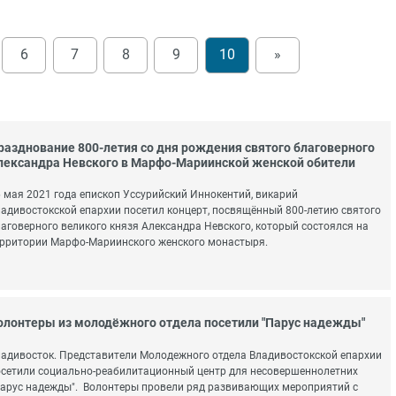
6
7
8
9
10
»
разднование 800-летия со дня рождения святого благоверного
лександра Невского в Марфо-Мариинской женской обители
 мая 2021 года епископ Уссурийский Иннокентий, викарий
адивостокской епархии посетил концерт, посвящённый 800-летию святого
аговерного великого князя Александра Невского, который состоялся на
рритории Марфо-Мариинского женского монастыря.
олонтеры из молодёжного отдела посетили "Парус надежды"
адивосток. Представители Молодежного отдела Владивостокской епархии
сетили социально-реабилитационный центр для несовершеннолетних
арус надежды". Волонтеры провели ряд развивающих мероприятий с