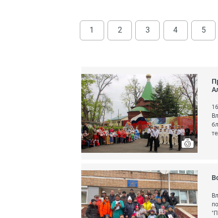
1
2
3
4
5
П
А
16
Вл
бл
те
В
Вл
по
"П