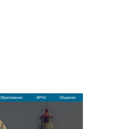
Образование
ВРНС
Общение