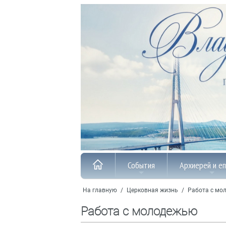
События
Архиерей и е
На главную
/
Церковная жизнь
/
Работа с мо
Работа с молодежью