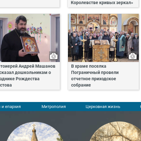
Королевстве кривых зеркал»
тоиерей Андрей Машанов
В храме поселка
сказал дошкольникам о
Пограничный провели
зднике Рождества
отчетное приходское
стова
собрание
 и епархия
Митрополия
Церковная жизнь