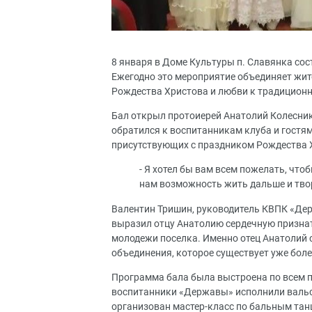
8 января в Доме Культуры п. Славянка со
Ежегодно это мероприятие объединяет жит
Рождества Христова и любви к традицион
Бал открыл протоиерей Анатолий Колесник
обратился к воспитанникам клуба и гостя
присутствующих с праздником Рождества Х
- Я хотел бы вам всем пожелать, что
нам возможность жить дальше и твор
Валентин Тришин, руководитель КВПК «Де
выразил отцу Анатолию сердечную признате
молодежи поселка. Именно отец Анатолий 
объединения, которое существует уже более
Программа бала была выстроена по всем 
воспитанники «Державы» исполнили вальс, 
организован мастер-класс по бальным тан