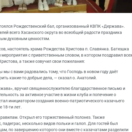
стоялся Рождественский бал, организованный КВПК «Держава».
елей всего Хасанского округа во всеобщей радости праздника
ным духовным ценностям.
ов, настоятель храма Рождества Христова п. Славянка. Батюшка
м мероприятия с приветственным словом, в котором поздравил все
ристова, а также озвучил свои пожелания:
бы мы с вами радовались тому, что Господь в новом году даёт
ить какие-то добрые дела, — сказал о. Анатолий.
ржава», вручил священнослужителю благодарственное письмо и
льность за активное участие в жизни клуба и попечение о
стал инициатором создания военно-патриотического казачьего
 18-ти лет.
правилам. Открыл его торжественный полонез. Также
падеграс, несколько видов польки и галоп. Для гостей был
цам, по завершению которого они вместе с казачатами разделили