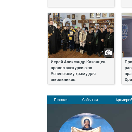
Иерей Александр Казанцев
Про
провел экскурсию по
рас
Успенскому храму для
пра
школьников
Хри
Главная
События
Архиерей