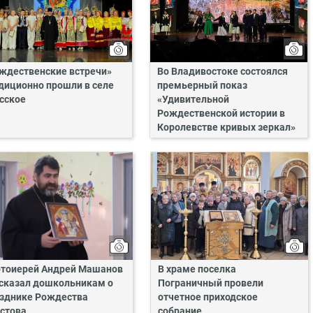
ждественские встречи»
Во Владивостоке состоялся
диционно прошли в селе
премьерный показ
сское
«Удивительной
Рождественской истории в
Королевстве кривых зеркал»
тоиерей Андрей Машанов
В храме поселка
сказал дошкольникам о
Пограничный провели
зднике Рождества
отчетное приходское
стова
собрание