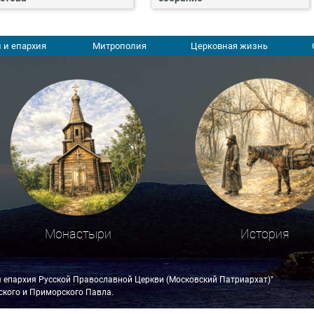
 и епархия
Митрополия
Церковная жизнь
Монастыри
История
я епархия Русской Православной Церкви (Московский Патриархат)"
кого и Приморского Павла.