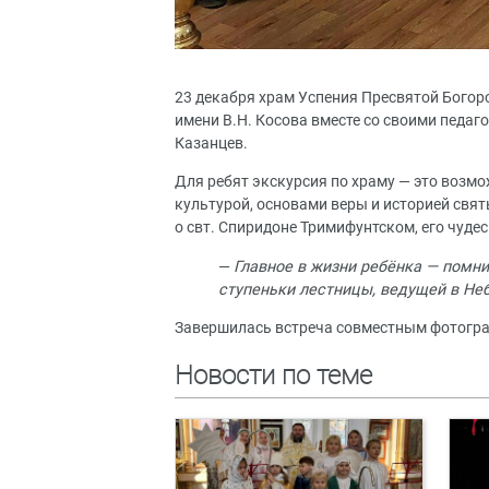
23 декабря храм Успения Пресвятой Бого
имени В.Н. Косова вместе со своими педаг
Казанцев.
Для ребят экскурсия по храму — это возм
культурой, основами веры и историей свя
о свт. Спиридоне Тримифунтском, его чуде
—
Главное в жизни ребёнка — помни
ступеньки лестницы, ведущей в Не
Завершилась встреча совместным фотогр
Новости по теме