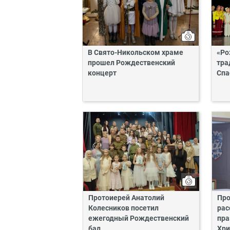
В Свято-Никольском храме
«Ро
прошел Рождественский
тра
концерт
Спа
Протоиерей Анатолий
Про
Колесников посетил
рас
ежегодный Рождественский
пра
бал
Хри