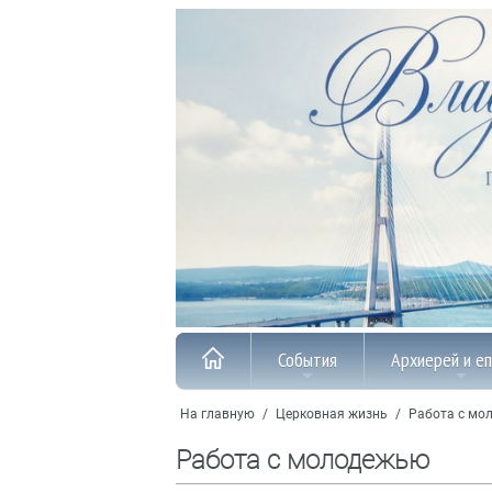
События
Архиерей и е
На главную
/
Церковная жизнь
/
Работа с мо
Работа с молодежью