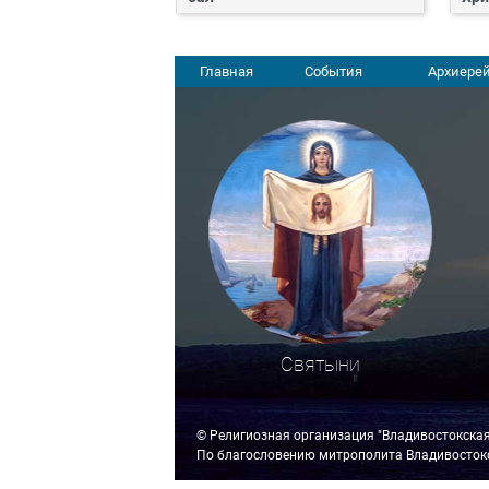
Главная
События
Архиерей
Святыни
© Религиозная организация "Владивостокска
По благословению митрополита Владивостокс