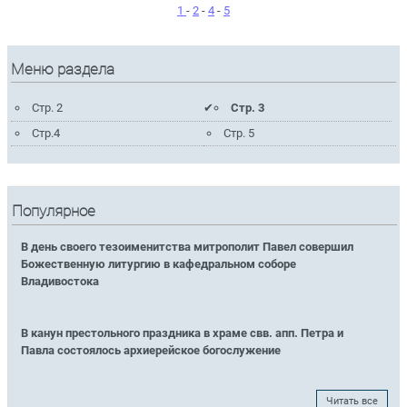
1
-
2
-
4
-
5
Меню раздела
Стр. 2
Стр. 3
Стр.4
Стр. 5
Популярное
В день своего тезоименитства митрополит Павел совершил
Божественную литургию в кафедральном соборе
Владивостока
В канун престольного праздника в храме свв. апп. Петра и
Павла состоялось архиерейское богослужение
Читать все