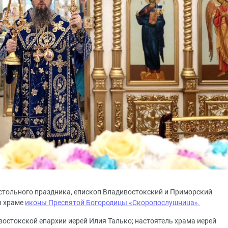
престольного праздника, епископ Владивостокский и Приморский
в храме
иконы Пресвятой Богородицы «Скоропослушница».
остокской епархии иерей Илия Талько; настоятель храма иерей