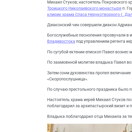
Михаил Стуков; настоятель Покровского хр
Троицкого Николаевского монастыря
п. Г
клирик храма Спаса Нерукотворного г. Да
Диаконский чин совершили диакон Адриан 
Богослужебные песнопения прозвучали в 
Владивостока
под управлением регента ие
По сугубой ектении епископ Павел вознес м
По заамовнной молитве владыка Павел воз
Затем сонм духовенства пропел величание 
«Скоропослушница».
По случаю престольного праздника было 
Настоятель храма иерей Михаил Стуков по
поблагодарил за архипастырский визит и п
Владыка поблагодарил отца Михаила за т