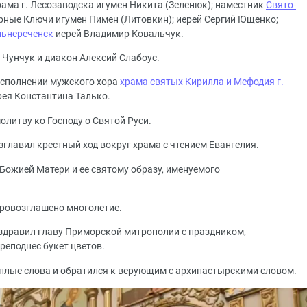
ама г. Лесозаводска игумен Никита (Зеленюк); наместник
Свято-
орные Ключи игумен Пимен (Литовкин); иерей Сергий Ющенко;
льнереченск
иерей Владимир Ковальчук.
Чунчук и диакон Алексий Слабоус.
исполнении мужского хора
храма святых Кирилла и Мефодия г.
рея Константина Талько.
олитву ко Господу о Святой Руси.
главил крестный ход вокруг храма с чтением Евангелия.
Божией Матери и ее святому образу, именуемого
провозглашено многолетие.
здравил главу Приморской митрополии с праздником,
реподнес букет цветов.
еплые слова и обратился к верующим с архипастырскими словом.