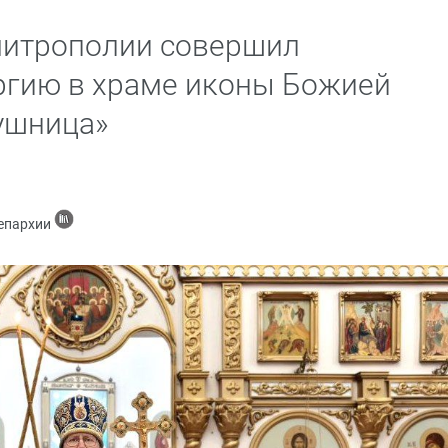
митрополии совершил
ргию в храме иконы Божией
ушница»
 епархии