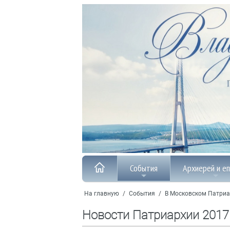
События
Архиерей и е
На главную
/
События
/
В Московском Патриа
Новости Патриархии 2017