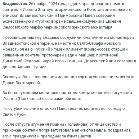
Владивосток
. 26 ноября 2024 года, в день празднования памяти
святителя Иоанна Златоуста, архиепископа Константинопольского,
епископ Владивостокский и Приморский Павел совершил
Божественную литургию в храме священномученика Евсевия
Самосатского Марфо-Мариинсокого женского монастыря.
Преосвящейнешему владыке сослужили: благочинный монастырей
Владивостокской епархии, наместник Свято-Серафимовского
монастыря на о. Русский игумен Климент (Кривоносов); старший
священник обители протоиерей Вадим Майшев; протоиерей
Димитрий Федорин; иерей Игорь Спицын. Диаконский чин совершил
диакон Адриан Чунчук.
Богослужебные песнопения исполнил хор под управлением регента
Дарьи Богатыревой.
За богослужением молилась настоятельница монастыря игумения
Иоанна (Польянова) с сестрами обители.
По сугубой ектении епископ Павел вознес молитву ко Господу о
Святой Руси.
После отпуста игумения Иоанна (Польянова) от лица сестер и
прихожан обители поприветствовала епископа Павла, поздравила
его с праздником и преподнесла букет цветов.