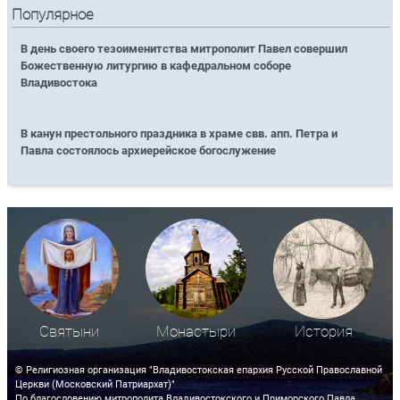
Популярное
В день своего тезоименитства митрополит Павел совершил
Божественную литургию в кафедральном соборе
Владивостока
В канун престольного праздника в храме свв. апп. Петра и
Павла состоялось архиерейское богослужение
Святыни
Монастыри
История
© Религиозная организация "Владивостокская епархия Русской Православной
Церкви (Московский Патриархат)"
По благословению митрополита Владивостокского и Приморского Павла.