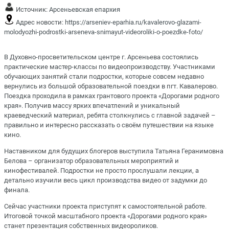
Источник:
Арсеньевская епархия
Адрес новости:
https://arseniev-eparhia.ru/kavalerovo-glazami-
molodyozhi-podrostki-arseneva-snimayut-videoroliki-o-poezdke-foto/
В Духовно-просветительском центре г. Арсеньева состоялись
практические мастер-классы по видеопроизводству. Участниками
обучающих занятий стали подростки, которые совсем недавно
вернулись из большой образовательной поездки в пгт. Кавалерово.
Поездка проходила в рамках грантового
проекта «Дорогами родного
края»
. Получив массу ярких впечатлений и уникальный
краеведческий материал, ребята столкнулись с главной задачей –
правильно и интересно рассказать о своём путешествии на языке
кино.
Наставником для будущих блогеров выступила Татьяна Геранимовна
Белова – организатор образовательных мероприятий и
кинофестивалей. Подростки не просто прослушали лекции, а
детально изучили весь цикл производства видео от задумки до
финала.
Сейчас участники проекта приступят к самостоятельной работе.
Итоговой точкой масштабного проекта «Дорогами родного края»
станет презентация собственных видеороликов.