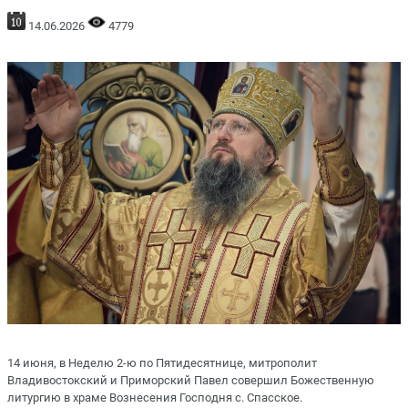
14.06.2026
4779
14 июня, в Неделю 2-ю по Пятидесятнице, митрополит
Владивостокский и Приморский Павел совершил Божественную
литургию в храме Вознесения Господня с. Спасское.