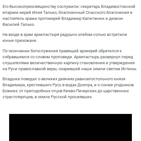
Его Высокопреосвященству сослужили: секретарь Владивостокской
епархии иерей Илия Талько, благочинный Спасского благочиния и
настоятель храма протоиерей Владимир Капитанюк и диакон
Василий Талько.
На входе в храм архипастыря радушно хлебом-солью встретили
юные прихожане.
По окончании богослужения правящий архиерей обратился к
собравшимся со словом проповеди. Архипастырь развернул перед
слушателями величественную картину становления и утверждения
на Руси православной веры, озарившей наши земли светом Истины.
Владыка поведал о великих деяниях равноапостольного князя
Владимира, крестившего Русь в водах Днепра, и о сонме угодников
Божиих: от преподобных отцов Киево-Печерских до царственных
страстотерпцев, в земле Русской просиявших.