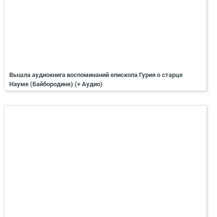
Вышла аудиокнига воспоминаний епископа Гурия о старце
Науме (Байбородине) (+ Аудио)