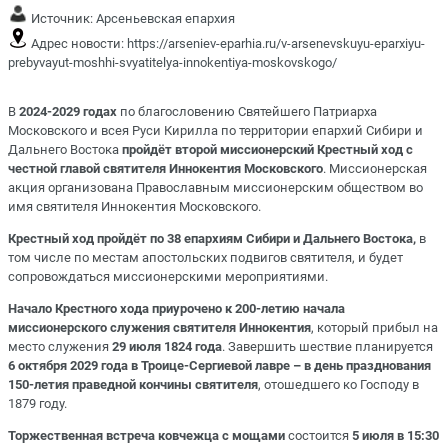
Источник:
Арсеньевская епархия
Адрес новости:
https://arseniev-eparhia.ru/v-arsenevskuyu-eparxiyu-
prebyvayut-moshhi-svyatitelya-innokentiya-moskovskogo/
В
2024-2029 годах
по
благословению Святейшего Патриарха
Московского и всея Руси Кирилла по территории епархий Сибири и
Дальнего Востока
пройдёт второй миссионерский Крестный ход с
честной главой святителя Иннокентия Московского
. Миссионерская
акция организована Православным миссионерским обществом во
имя святителя Иннокентия Московского.
Крестный ход пройдёт по 38 епархиям Сибири и Дальнего Востока,
в
том числе по местам апостольских подвигов святителя, и будет
сопровождаться миссионерскими мероприятиями.
Начало Крестного хода приурочено к 200-летию начала
миссионерского служения святителя Иннокентия
, который прибыл на
место служения
29 июля 1824 года
. Завершить шествие планируется
6 октября 2029 года в Троице-Сергиевой лавре – в день празднования
150-летия праведной кончины святителя
, отошедшего ко Господу в
1879 году.
Торжественная встреча ковчежца с мощами
состоится
5 июля в 15:30