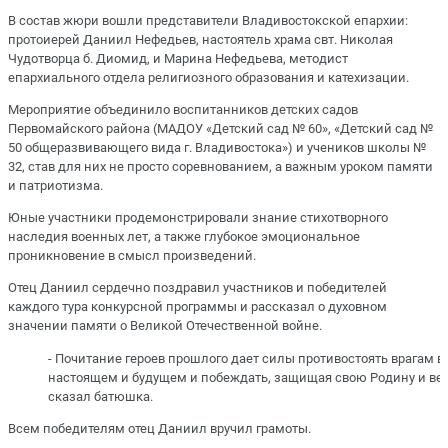
В состав жюри вошли представители Владивостокской епархии:
протоиерей Даниил Нефедьев, настоятель храма свт. Николая
Чудотворца б. Диомид, и Марина Нефедьева, методист
епархиального отдела религиозного образования и катехизации.
Мероприятие объединило воспитанников детских садов
Первомайского района (МАДОУ «Детский сад № 60», «Детский сад №
50 общеразвивающего вида г. Владивостока») и учеников школы №
32, став для них не просто соревнованием, а важным уроком памяти
и патриотизма.
Юные участники продемонстрировали знание стихотворного
наследия военных лет, а также глубокое эмоциональное
проникновение в смысл произведений.
Отец Даниил сердечно поздравил участников и победителей
каждого тура конкурсной программы и рассказал о духовном
значении памяти о Великой Отечественной войне.
- Почитание героев прошлого дает силы противостоять врагам в
настоящем и будущем и побеждать, защищая свою Родину и вер
сказал батюшка.
Всем победителям отец Даниил вручил грамоты.