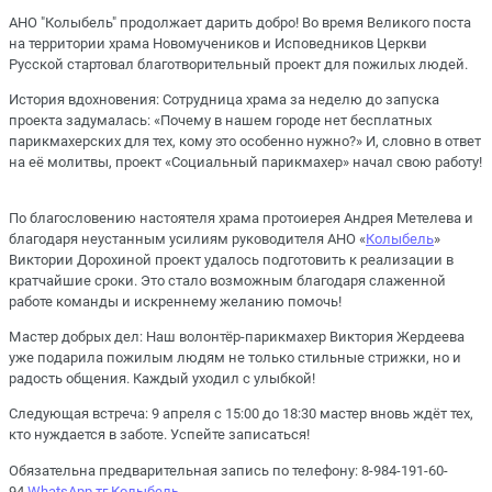
АНО "Колыбель" продолжает дарить добро! Во время Великого поста
на территории храма Новомучеников и Исповедников Церкви
Русской стартовал благотворительный проект для пожилых людей.
История вдохновения: Сотрудница храма за неделю до запуска
проекта задумалась: «Почему в нашем городе нет бесплатных
парикмахерских для тех, кому это особенно нужно?» И, словно в ответ
на её молитвы, проект «Социальный парикмахер» начал свою работу!
По благословению настоятеля храма протоиерея Андрея Метелева и
благодаря неустанным усилиям руководителя АНО «
Колыбель
»
Виктории Дорохиной проект удалось подготовить к реализации в
кратчайшие сроки. Это стало возможным благодаря слаженной
работе команды и искреннему желанию помочь!
М
астер добрых дел: Наш волонтёр-парикмахер Виктория Жердеева
уже подарила пожилым людям не только стильные стрижки, но и
радость общения. Каждый уходил с улыбкой!
Следующая встреча: 9 апреля с 15:00 до 18:30 мастер вновь ждёт тех,
кто нуждается в заботе. Успейте записаться!
Обязательна предварительная запись по телефону: 8-984-191-60-
94
WhatsApp
тг Колыбель