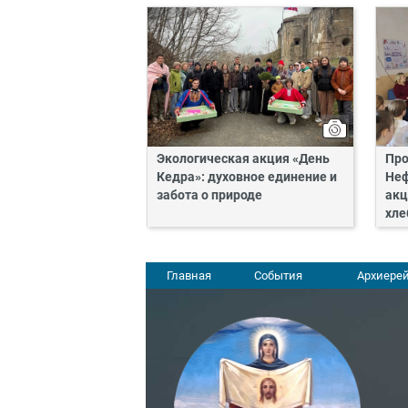
Экологическая акция «День
Про
Кедра»: духовное единение и
Неф
забота о природе
акц
хле
Главная
События
Архиерей