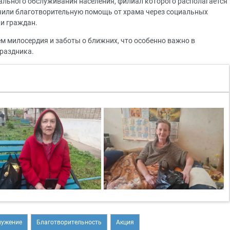
ального обслуживания населения, филиал которого располагается
чили благотворительную помощь от храма через социальных
ии граждан.
м милосердия и заботы о ближних, что особенно важно в
раздника.
лужение
Благотворительность
Акция