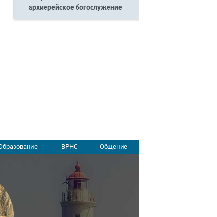
архиерейское богослужение
Образование
ВРНС
Общение