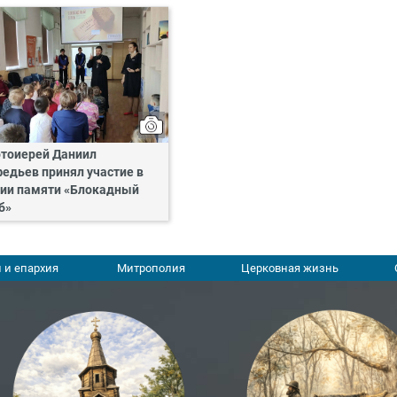
тоиерей Даниил
едьев принял участие в
ии памяти «Блокадный
б»
 и епархия
Митрополия
Церковная жизнь