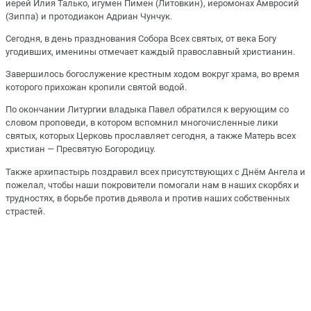
иерей Илия Талько, игумен Пимен (Литовкин), иеромонах Амвросий
(Зиппа) и протодиакон Адриан Чунчук.
Сегодня, в день празднования Собора Всех святых, от века Богу
угодивших, именины отмечает каждый православный христианин.
Завершилось богослужение крестным ходом вокруг храма, во время
которого прихожан кропили святой водой.
По окончании Литургии владыка Павел обратился к верующим со
словом проповеди, в котором вспомнил многочисленные лики
святых, которых Церковь прославляет сегодня, а также Матерь всех
христиан — Пресвятую Богородицу.
Также архипастырь поздравил всех присутствующих с Днём Ангела и
пожелал, чтобы наши покровители помогали нам в наших скорбях и
трудностях, в борьбе против дьявола и против наших собственных
страстей.