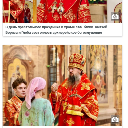
В день престольного праздника в храме свв. блгвв. князей
Бориса и Глеба состоялось архиерейское богослужение