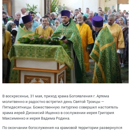
В воскресенье, 31 мая, приход храма Богоявления г. Артема
молитвенно и радостно встретил день Святой Троицы —
Пятидесятницы. Божественную литургию совершил настоятель
храма иерей Дионисий Ищенко в сослужении иерея Григория
Максименко и иерея Вадима Родина.
По окончании богослужения на храмовой территории развернулся