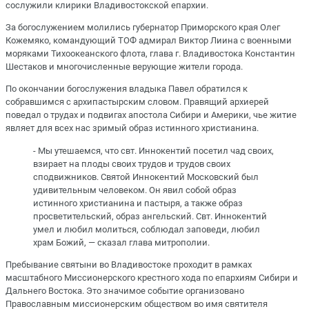
сослужили клирики Владивостокской епархии.
За богослужением молились губернатор Приморского края Олег
Кожемяко, командующий ТОФ адмирал Виктор Лиина с военными
моряками Тихоокеанского флота, глава г. Владивостока Константин
Шестаков и многочисленные верующие жители города.
По окончании богослужения владыка Павел обратился к
собравшимся с архипастырским словом. Правящий архиерей
поведал о трудах и подвигах апостола Сибири и Америки, чье житие
являет для всех нас зримый образ истинного христианина.
- Мы утешаемся, что свт. Иннокентий посетил чад своих,
взирает на плоды своих трудов и трудов своих
сподвижников. Святой Иннокентий Московский был
удивительным человеком. Он явил собой образ
истинного христианина и пастыря, а также образ
просветительский, образ ангельский. Свт. Иннокентий
умел и любил молиться, соблюдал заповеди, любил
храм Божий, — сказал глава митрополии.
Пребывание святыни во Владивостоке проходит в рамках
масштабного Миссионерского крестного хода по епархиям Сибири и
Дальнего Востока. Это значимое событие организовано
Православным миссионерским обществом во имя святителя