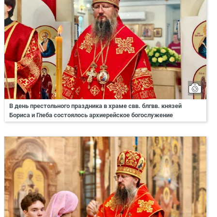
В день престольного праздника в храме свв. блгвв. князей
Бориса и Глеба состоялось архиерейское богослужение