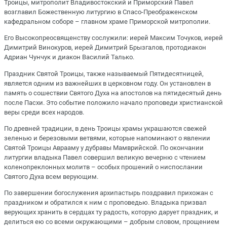
Троицы, митрополит Владивостокский и Приморский Павел
возглавил Божественную литургию в Спасо-Преображенском
кафедральном соборе – главном храме Приморской митрополии.
Его Высокопреосвященству сослужили: иерей Максим Точуков, иерей
Димитрий Винокуров, иерей Димитрий Брызгалов, протодиакон
Адриан Чунчук и диакон Василий Талько.
Праздник Святой Троицы, также называемый Пятидесятницей,
является одним из важнейших в церковном году. Он установлен в
память о сошествии Святого Духа на апостолов на пятидесятый день
после Пасхи. Это событие положило начало проповеди христианской
веры среди всех народов.
По древней традиции, в день Троицы храмы украшаются свежей
зеленью и березовыми ветвями, которые напоминают о явлении
Святой Троицы Аврааму у дубравы Мамврийской. По окончании
литургии владыка Павел совершил великую вечерню с чтением
коленопреклонных молитв – особых прошений о ниспослании
Святого Духа всем верующим.
По завершении богослужения архипастырь поздравил прихожан с
праздником и обратился к ним с проповедью. Владыка призвал
верующих хранить в сердцах ту радость, которую дарует праздник, и
делиться ею со всеми окружающими – добрым словом, прощением