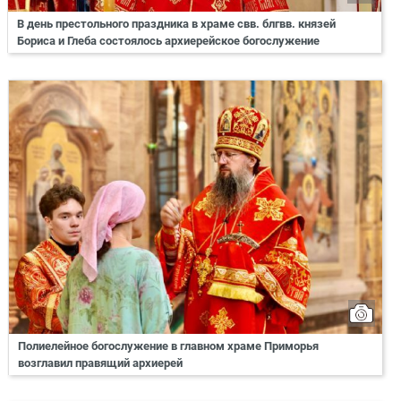
В день престольного праздника в храме свв. блгвв. князей
Бориса и Глеба состоялось архиерейское богослужение
Полиелейное богослужение в главном храме Приморья
возглавил правящий архиерей