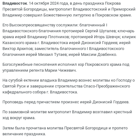
Владивосток
. 14 октября 2024 года, в день праздника Покрова
Пресвятой Богородицы, митрополит Владивостокский и Приморский
Владимир совершил Божественную литургию в Покровском храме.
Его Высокопреосвященству сослужили: благочинный I
Владивостокского благочиния протоиерей Сергий Шуталев; ключарь
храма иерей Владимир Плотников; протоиерей Игорь Шевчук; клирик
Казанского храма г. Владивостока иерей Дионисий Гордеев; иерей
Виктор Архипов; заместитель благочинного I Владивостокского
благочиния иерей Михаил Тутаев; иерей Максим Довбенко.
Богослужебные песнопения исполнил хор Покровского храма под
управлением регента Марии Чижевич.
На сугубой ектении владыка Владимир вознес молитвы ко Господу о
Святой Руси и завершении строительства Спасо-Преображенского
кафедрального собора г. Владивостока.
Проповедь перед причастием произнес иерей Дионисий Гордеев.
По заамовной молитве митрополит Владимир возглавил крестный
ход вокруг храма.
Затем была прочитана молитва Пресвятой Богородице и пропето
величание праздника.