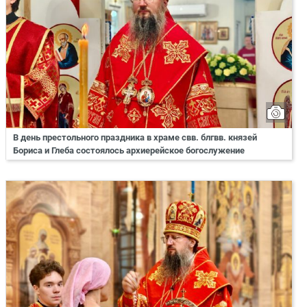
В день престольного праздника в храме свв. блгвв. князей
Бориса и Глеба состоялось архиерейское богослужение