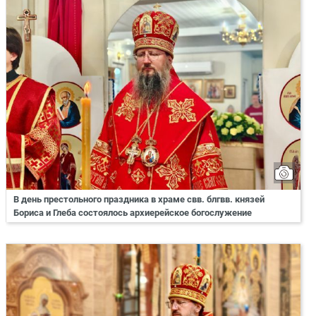
В день престольного праздника в храме свв. блгвв. князей
Бориса и Глеба состоялось архиерейское богослужение