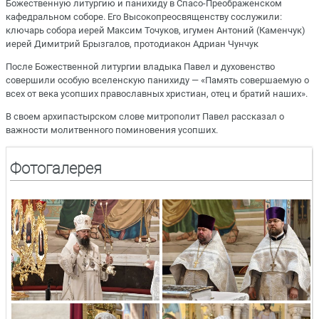
Божественную литургию и панихиду в Спасо-Преображенском
кафедральном соборе. Его Высокопреосвященству сослужили:
ключарь собора иерей Максим Точуков, игумен Антоний (Каменчук)
иерей Димитрий Брызгалов, протодиакон Адриан Чунчук
После Божественной литургии владыка Павел и духовенство
совершили особую вселенскую панихиду — «Память совершаемую о
всех от века усопших православных христиан, отец и братий наших».
В своем архипастырском слове митрополит Павел рассказал о
важности молитвенного поминовения усопших.
Фотогалерея