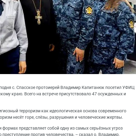
сподня с. Спасское протоиерей Владимир Капитанюк посетил УФИЦ
ому краю. Всего на встрече присутствовало 47 осужденных и
лигиозный терроризм как идеологическая основа современного
оризм несёт горе, слёзы, разрушения и человеческие жертвы.
 и формах представляет собой одну из самых серьёзных угроз
о преступление против человечества, – сказал о. Владимир.