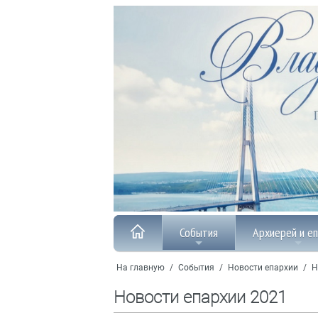
События
Архиерей и е
На главную
/
События
/
Новости епархии
/
Н
Новости епархии 2021