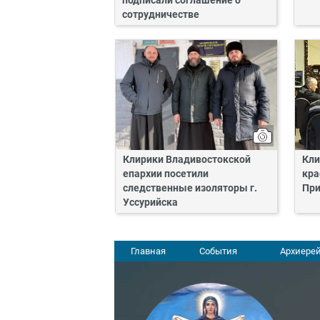
подписали соглашение о
сотрудничестве
Клирики Владивостокской
Кли
епархии посетили
кра
следственные изоляторы г.
При
Уссурийска
Главная
События
Архиерей