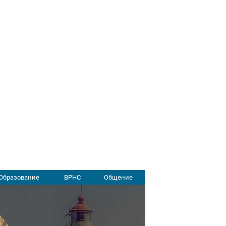
Образование
ВРНС
Общение