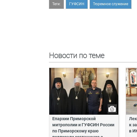
Теги:
ГУФСИН
Тюремное служение
Новости по теме
Епархии Приморской
Лек
митрополии и ГУФСИН России
к з
по Приморскому краю
в И