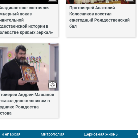
Владивостоке состоялся
Протоиерей Анатолий
мьерный показ
Колесников посетил
ивительной
ежегодный Рождественский
дественской истории в
бал
олевстве кривых зеркал»
тоиерей Андрей Машанов
сказал дошкольникам о
зднике Рождества
стова
 и епархия
Митрополия
Церковная жизнь