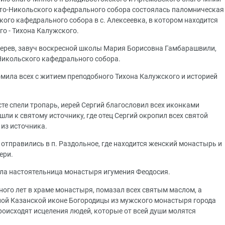
ято-Никольского кафедрального собора состоялась паломническая
ого кафедрального собора в с. Алексеевка, в котором находится
го - Тихона Калужского.
Зверев, завуч воскресной школы Мария Борисовна Гамбарашвили,
Никольского кафедрального собора.
мила всех с житием преподобного Тихона Калужского и историей
сте спели тропарь, иерей Сергий благословил всех иконками
шли к святому источнику, где отец Сергий окропил всех святой
 из источника.
отправились в п. Раздольное, где находится женский монастырь и
ери.
ла настоятельница монастыря игумения Феодосия.
ого лет в храме монастыря, помазал всех святым маслом, а
ной Казанской иконе Богородицы из мужского монастыря города
происходят исцеления людей, которые от всей души молятся