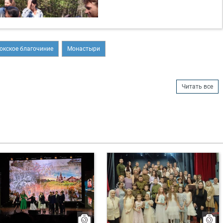
токское благочиние
Монастыри
Читать все