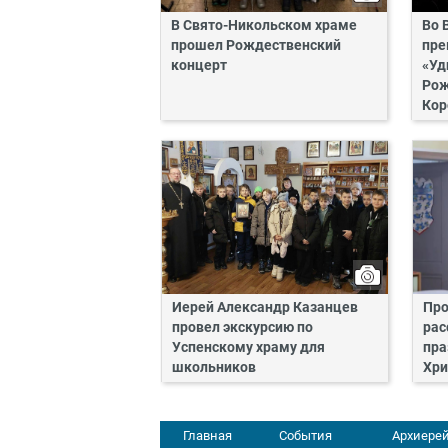
В Свято-Никольском храме
Во 
прошел Рождественский
пре
концерт
«Уд
Рож
Кор
Иерей Александр Казанцев
Про
провел экскурсию по
рас
Успенскому храму для
пра
школьников
Хри
Главная
События
Архиерей