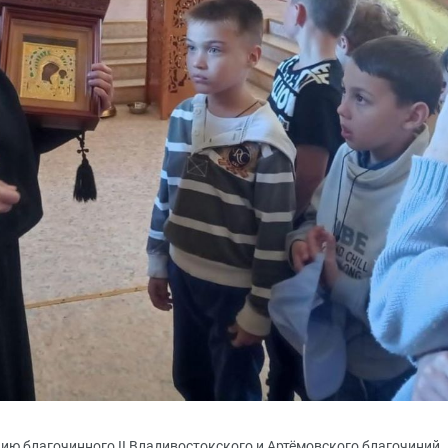
ению благочинного II Владивостокского и Артёмовского благочиний