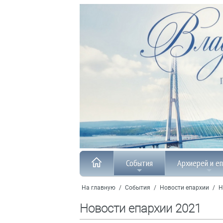
События
Архиерей и е
На главную
/
События
/
Новости епархии
/
Н
Новости епархии 2021