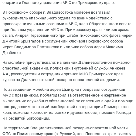
епархии и Главного управления МЧС по Приморскому краю.
В Покровском соборе г. Владивостока молебен возглавил
руководитель епархиального отдела по взаимодействию с
правоохранительными органами и МЧС, член Общественного совета
при Главном управлении МЧС по Приморскому краю, клирик храма
св. ап. Андрея Первозванного при штабе Тихоокеанского флота иерей
Дмитрий Брызгалов в сослужении ключаря Покровского собора
иерея Владимира Плотникова и клирика собора иерея Максима
Довбенко.
На молебне присутствовали: начальник Дальневосточной пожарно-
спасательной академии, полковник внутренней службы Аникеев
А.А., руководители и сотрудники органов МЧС Приморского края,
курсанты Дальневосточной пожарно-спасательной академии.
По завершении молебна иерей Дмитрий поздравил сотрудников
МЧС с праздником, поблагодарил за ответственное и жертвенное
выполнение служебных обязанностей по спасению людей и помощи
пострадавшим от стихийных бедствий на территории Приморского
края, пожелал крепости телесных и душевных сил, помощи Господа
и Пресвятой Богородицы.
На территории Специализированной пожарно-спасательной части
ФПС по Приморскому краю (о. Русский, пос. Поспелово, храм в честь