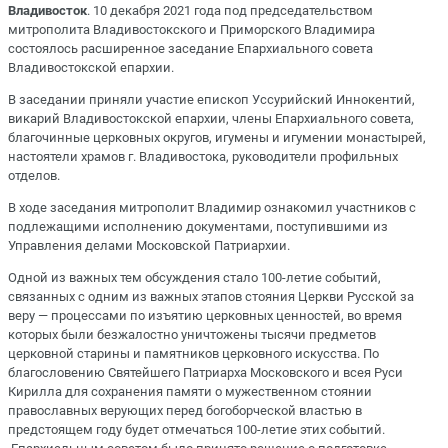
Владивосток
. 10 декабря 2021 года под председательством
митрополита Владивостокского и Приморского Владимира
состоялось расширенное заседание Епархиального совета
Владивостокской епархии.
В заседании приняли участие епископ Уссурийский Иннокентий,
викарий Владивостокской епархии, члены Епархиального совета,
благочинные церковных округов, игумены и игумении монастырей,
настоятели храмов г. Владивостока, руководители профильных
отделов.
В ходе заседания митрополит Владимир ознакомил участников с
подлежащими исполнению документами, поступившими из
Управления делами Московской Патриархии.
Одной из важных тем обсуждения стало 100-летие событий,
связанных с одним из важных этапов стояния Церкви Русской за
веру — процессами по изъятию церковных ценностей, во время
которых были безжалостно уничтожены тысячи предметов
церковной старины и памятников церковного искусства. По
благословению Святейшего Патриарха Московского и всея Руси
Кирилла для сохранения памяти о мужественном стоянии
православных верующих перед богоборческой властью в
предстоящем году будет отмечаться 100-летие этих событий.