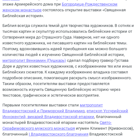
этаже Архиерейского дома при
Богородице-Рождественском
женском монастыре
состоялось открытие выставки «Священная
Библейская история».
Библия всегда служила темой для творчества художников. В сотнях и
тысячах картин и скульптур использовались библейские истории от
Сотворения мира до Страшного Суда. Наверное, нет ни одного
известного художника, не писавшего картин на библейские темы.
Поэтому, вдохновившись идеей приобщения как можно большего
количества людей к изучению Священной Библейской истории,
митрополит Вениамин (Пушкарь)
сделал подборку гравюр Густава
Доре и других известных художников, с изображением тех или иных
Библейских сюжетов. К каждому изображению владыка составил
подробное описание, помогающее раскрыть смысл изображенного.
Таким образом, посетителям выставки предоставляется
возможность изучить Священную Библейскую историю через
текстовое, графическое и эстетическое восприятие.
Первыми посетителями выставки стали
митрополит
Владивостокский и Приморский Владимир
,
епископ Уссурийский
Иннокентий, викарий Владивостокской епархии
, благочинный
монастырей Владивостокской епархии настоятель
Свято-
Серафимовского мужского монастыря
игумен Климент (Кривоносов),
благочинный
I Владивостокского благочиния
Владивостокской