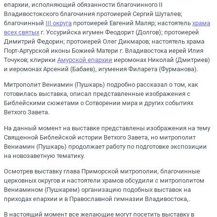
епархии, исполняющий обязанности благочинного II
Владивостокского благочиния протоиерей Сергий Шуталев;
благочинный
III округа
протоиерей Евгений Маляр; настоятель
храма
всех святых
г. Уссурийска игумен Феодорит (Долгов); протоиерей
Димитрий Федорин; протоиерей Олег Дикмаров; настоятель храма
Порт-Артурской иконы Божией Матери г. Владивостока иерей Илия
Точуков; клирики
Амурской епархии
иеромонах Николай (Дмитриев)
и иеромонах Арсений (Бабаев), игумения Филарета (Фурманова).
Митрополит Вениамин (Пушкарь) подробно рассказал о том, как
готовилась выставка, описал представленные изображения с
Библейскими сюжетами о Сотворении мира и других событиях
Ветхого Завета.
На данный момент на выставке представлены изображения на тему
Священной Библейской истории Ветхого Завета, но митрополит
Вениамин (Пушкарь) продолжает работу по подготовке экспозиции
на новозаветную тематику.
Осмотрев выставку глава Приморской митрополии, благочинные
церковных округов и настоятели храмов обсудили с митрополитом
Вениамином (Пушкарем) организацию подобных выставок на
приходах епархии и в Православной гимназии Владивостока,.
В настоящий момент все желающие могут посетить выставку в