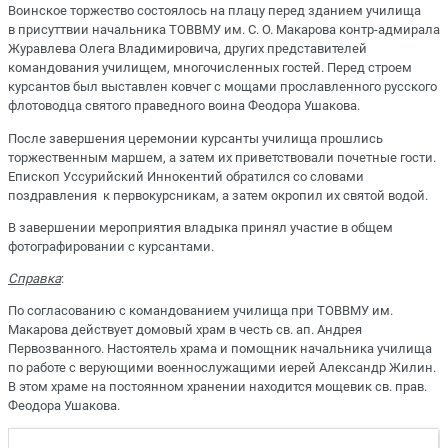
Воинское торжество состоялось на плацу перед зданием училища
в присуттвии начальника ТОВВМУ им. С. О. Макарова контр-адмирала
Журавлева Олега Владимировича, других представителей
командования училищем, многочисленных гостей. Перед строем
курсантов был выставлен ковчег с мощами прославленного русского
флотоводца святого праведного воина Феодора Ушакова.
После завершения церемонии курсанты училища прошлись
торжественным маршем, а затем их приветствовали почетные гости.
Епископ Уссурийский Иннокентий обратился со словами
поздравления к первокурсникам, а затем окропил их святой водой.
В завершении мероприятия владыка принял участие в общем
фотографировании с курсантами.
Справка
:
По согласованию с командованием училища при ТОВВМУ им.
Макарова действует домовый храм в честь св. ап. Андрея
Первозванного. Настоятель храма и помощник начальника училища
по работе с верующими военнослужащими иерей Александр Жилин.
В этом храме на постоянном хранении находится мощевик св. прав.
Феодора Ушакова.