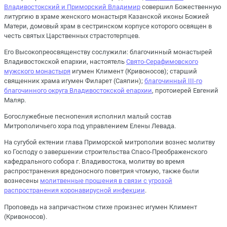
Владивостокский и Приморский Владимир
совершил Божественную
литургию в храме женского монастыря Казанской иконы Божией
Матери, домовый храм в сестринском корпусе которого освящен в
честь святых Царственных страстотерпцев.
Его Высокопреосвященству сослужили: благочинный монастырей
Владивостокской епархии, настоятель
Свято-Серафимовского
мужского монастыря
игумен Климент (Кривоносов); старший
священник храма игумен Филарет (Саяпин);
благочинный III-го
благочинного округа Владивостокской епархии
, протоиерей Евгений
Маляр.
Богослужебные песнопения исполнил малый состав
Митрополичьего хора под управлением Елены Левада.
На сугубой ектении глава Приморской митрополии вознес молитву
ко Господу о завершении строительства Спасо-Преображенского
кафедрального собора г. Владивостока, молитву во время
распространения вредоносного поветрия чтомую, также были
вознесены
молитвенные прошения в связи с угрозой
распространения коронавирусной инфекции
.
Проповедь на запричастном стихе произнес игумен Климент
(Кривоносов).