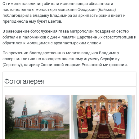
От имени насельниц обители исполняющая обязанности
настоятельницы монастыря монахиня Феодосия (Байкова)
поблагодарила владыку Владимира за архипастырский визит и
преподнесла ему букет цветов.
В завершение богослужения глава митрополии поздравил сестер
обители и паломников с днем памяти Царственных страстотерпцев и
обратился к молящимся с архипастырским словом.
По прочтении благодарственных молитв владыка Владимир
совершил литию по новопреставленному игумену Серафиму
(Сергееву), клирику Скопинской епархии Рязанской митрополии.
Фотогалерея