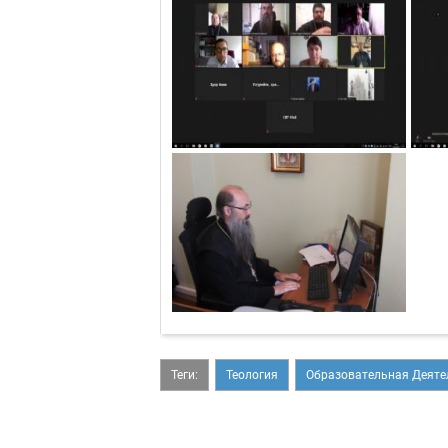
Теги:
Теология
Образовательная Деяте