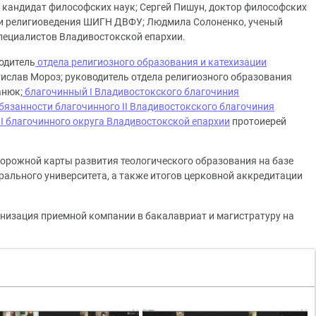
кандидат философских наук; Сергей Пишун, доктор философских
 и религиоведения ШИГН ДВФУ; Людмила Солоненко, ученый
пециалистов Владивостокской епархии.
одитель
отдела религиозного образования и катехизации
ислав Мороз; руководитель отдела религиозного образования
анюк;
благочинный I Владивостокского благочиния
язанности благочинного II Владивостокского благочиния
II благочинного округа Владивостокской епархии
протоиерей
Дорожной карты развития теологического образования на базе
ального университета, а также итогов церковной аккредитации
анизация приемной компании в бакалавриат и магистратуру на