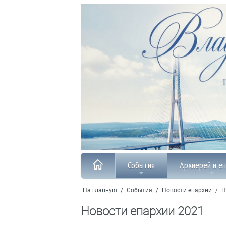
События
Архиерей и е
На главную
/
События
/
Новости епархии
/
Н
Новости епархии 2021