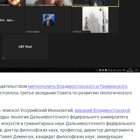
седательством
митрополита Владивостокского и Приморского
тоялось третье заседание Совета по развитию теологического
а: епископ Уссурийский Иннокентий,
викарий Владивостокской
федры теологии Дальневосточного федерального университета
 искусств и гуманитарных наук Дальневосточного федерального
 доктор философских наук, профессор; директор департамента
авел Деменчук, кандидат философских наук; заведующая