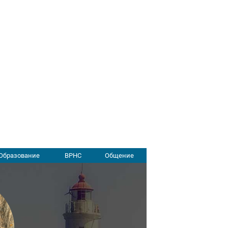
Образование
ВРНС
Общение