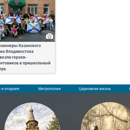
сионеры Казанского
ма Владивостока
везли героев-
нтовиков в пришкольный
ерь
 и епархия
Митрополия
Церковная жизнь