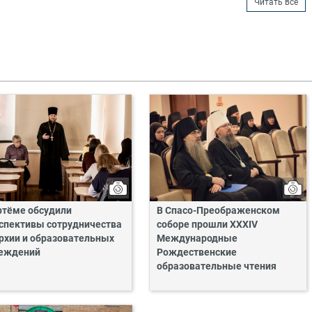
Читать все
ртёме обсудили
В Спасо-Преображенском
спективы сотрудничества
соборе прошли XXXIV
рхии и образовательных
Международные
еждений
Рождественские
образовательные чтения