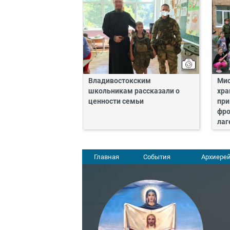
Владивостокским
Мис
школьникам рассказали о
хра
ценности семьи
при
фро
лаг
Главная
События
Архиерей