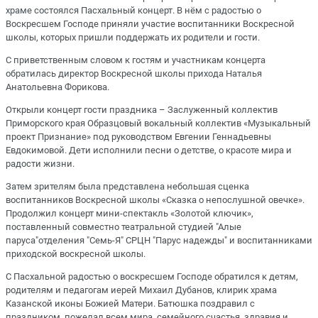
храме состоялся Пасхальный концерт. В нём с радостью о
Воскресшем Господе приняли участие воспитанники Воскресной
школы, которых пришли поддержать их родители и гости.
С приветственным словом к гостям и участникам концерта
обратилась директор Воскресной школы прихода Наталья
Анатольевна Форикова.
Открыли концерт гости праздника – Заслуженный коллектив
Приморского края Образцовый вокальный коллектив «Музыкальный
проект Признание» под руководством Евгении Геннадьевны
Евдокимовой. Дети исполнили песни о детстве, о красоте мира и
радости жизни.
Затем зрителям была представлена небольшая сценка
воспитанников Воскресной школы «Сказка о непослушной овечке».
Продолжил концерт мини-спектакль «Золотой ключик»,
поставленный совместно театральной студией "Алые
паруса"отделения "Семь-Я" СРЦН "Парус надежды" и воспитанниками
приходской воскресной школы.
С Пасхальной радостью о воскресшем Господе обратился к детям,
родителям и педагогам иерей Михаил Дубанов, клирик храма
Казанской иконы Божией Матери. Батюшка поздравил с
праздником, пожелал всем мира, семейного счастья, здравия и